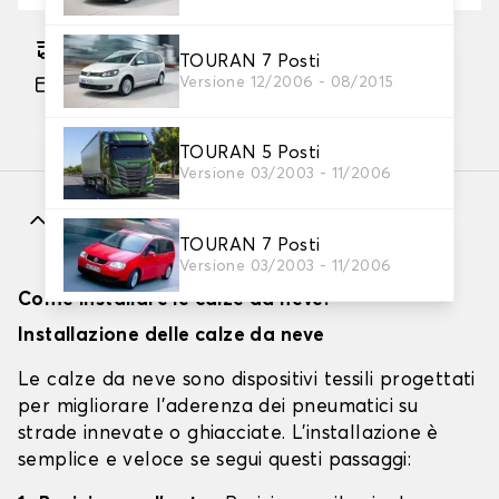
Consegna gratuita stimata su 13/08/2026
TOURAN 7 Posti
Versione 12/2006 - 08/2015
Pagamento in 3x gratuito, a partire da 60 euro
di acquisto.
TOURAN 5 Posti
Versione 03/2003 - 11/2006
Caratteristiche
TOURAN 7 Posti
Versione 03/2003 - 11/2006
Come installare le calze da neve?
Installazione delle calze da neve
Le calze da neve sono dispositivi tessili progettati
per migliorare l'aderenza dei pneumatici su
strade innevate o ghiacciate. L'installazione è
semplice e veloce se segui questi passaggi: