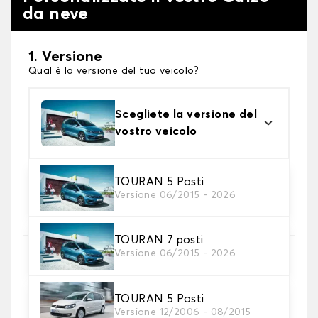
da neve
1. Versione
Qual è la versione del tuo veicolo?
Scegliete la versione del
vostro veicolo
2. Finitura a calza
TOURAN 5 Posti
Versione 06/2015 - 2026
Scegli le calze da neve adatte alle tue necessità
TOURAN 7 posti
3. Dimensioni
Versione 06/2015 - 2026
Inserire le dimensioni del pneumatico
TOURAN 5 Posti
Dove posso trovare le misure dei pneumatici?
Versione 12/2006 - 08/2015