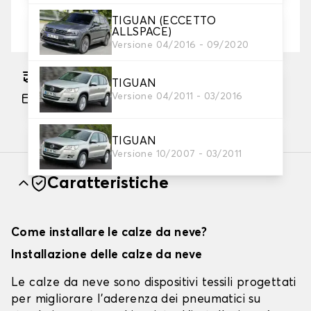
TIGUAN (ECCETTO
Dove posso trovare le misure dei pneumatici?
ALLSPACE)
Versione 04/2016 - 09/2020
Consegna gratuita stimata su 12/08/2026
TIGUAN
Versione 04/2011 - 03/2016
Pagamento in 3x gratuito, a partire da 60 euro
di acquisto.
TIGUAN
Versione 10/2007 - 03/2011
Caratteristiche
Come installare le calze da neve?
Installazione delle calze da neve
Le calze da neve sono dispositivi tessili progettati
per migliorare l'aderenza dei pneumatici su