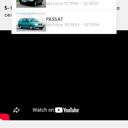
Versione 11/1996 - 12/2003
5- Regola e controlla
: Assicurati che la calza sia
centrata e che non ci siano pieghe.
PASSAT
Versione 10/1992 - 10/1996