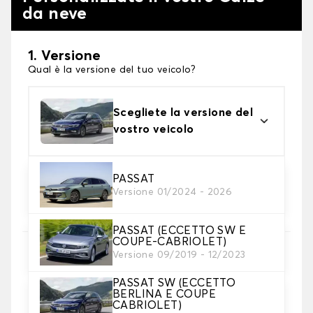
da neve
1. Versione
Qual è la versione del tuo veicolo?
Scegliete la versione del
vostro veicolo
2. Finitura a calza
PASSAT
Versione 01/2024 - 2026
Scegli le calze da neve adatte alle tue necessità
PASSAT (ECCETTO SW E
COUPE-CABRIOLET)
3. Dimensioni
Versione 09/2019 - 12/2023
Inserire le dimensioni del pneumatico
PASSAT SW (ECCETTO
BERLINA E COUPE
Dove posso trovare le misure dei pneumatici?
CABRIOLET)