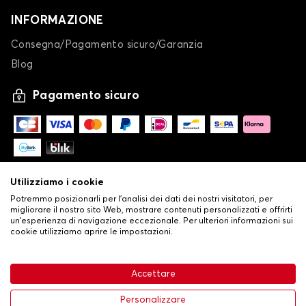
INFORMAZIONE
Consegna/Pagamento sicuro/Garanzia
Blog
Pagamento sicuro
Utilizziamo i cookie
Potremmo posizionarli per l'analisi dei dati dei nostri visitatori, per
migliorare il nostro sito Web, mostrare contenuti personalizzati e offrirti
un'esperienza di navigazione eccezionale. Per ulteriori informazioni sui
cookie utilizziamo aprire le impostazioni.
-
© Copyright 2026 Stilistauto
•
Condizioni generali di vendita
Accettare
•
Politica sulla privacy e sui cookie
Livraison
63,99 €
Aggiungi al carrello
Personalizzare