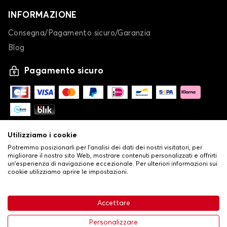
INFORMAZIONE
Consegna/Pagamento sicuro/Garanzia
Blog
Pagamento sicuro
Utilizziamo i cookie
Potremmo posizionarli per l'analisi dei dati dei nostri visitatori, per
migliorare il nostro sito Web, mostrare contenuti personalizzati e offrirti
un'esperienza di navigazione eccezionale. Per ulteriori informazioni sui
cookie utilizziamo aprire le impostazioni.
-
© Copyright 2026 Stilistauto
•
Condizioni generali di vendita
Accettare
•
Politica sulla privacy e sui cookie
Livraison
63,99 €
Aggiungi al carrello
Personalizzare