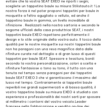
evitare che la vostra SEAT EXEO ne riporti i segni,
scegliete un tappetino baule su misura Stilistauto.it ! La
nostra forza è nel poter proporvi
tappetini per baule
in
moquette a feltro agugliato o velluto, ed anche il
tappetino baule in gomma, un livello incredibile di
rifinizione . Realizzati nella nostra sartoria e secondo le
sagome ufficiali della casa produttrice SEAT, i nostri
tappetini baule EXEO rispettano perfettamente il
design e lo stile originale della vostra auto. Il tocco della
qualità per le nostre moquette sui nostri tappetini baule
non ha paragoni con una resa magnifica data dalle
rifiniture curate nel dettaglio e di gran lusso di questi
tappetini per baule SEAT
. Spessore e tessitura, bordi
secondo la vostra personalizzazione, colori a scelta e
rifiniture fantasiose o tono su tono, il tutto con una
tenuta nel tempo senza paragoni per dei tappetini
baule SEAT EXEO 3 che vi garantiscono il massimo del
lusso nel tempo. Contrariamente ai tappetini baule
reperibili nei grandi supermercati e di bassa qualità, il
vostro tappetino baule su misura EXEO è studiato con
esperienza e professionalità dei nostri sarti per sposare
al millimetro i contorni del vostro veicolo.Leader
francese nella fabbricazione e vendita on-line dei