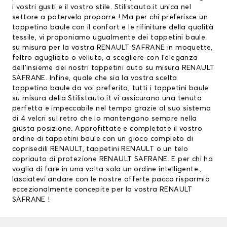
i vostri gusti e il vostro stile. Stilistauto.it unica nel
settore a potervelo proporre ! Ma per chi preferisce un
tappetino baule con il confort e le rifiniture della qualità
tessile, vi proponiamo ugualmente dei tappetini baule
su misura per la vostra RENAULT SAFRANE in moquette,
feltro agugliato o velluto, a scegliere con l’eleganza
dell’insieme dei nostri tappetini auto su misura RENAULT
SAFRANE. Infine, quale che sia la vostra scelta
tappetino baule da voi preferito, tutti i tappetini baule
su misura della Stilistauto.it vi assicurano una tenuta
perfetta e impeccabile nel tempo grazie al suo sistema
di 4 velcri sul retro che lo mantengono sempre nella
giusta posizione. Approfittate e completate il vostro
ordine di tappetini baule con un gioco completo di
coprisedili RENAULT
,
tappetini RENAULT
o un telo
copriauto di protezione RENAULT SAFRANE. E per chi ha
voglia di fare in una volta sola un ordine intelligente ,
lasciatevi andare con le nostre offerte pacco risparmio
eccezionalmente concepite per la vostra RENAULT
SAFRANE !