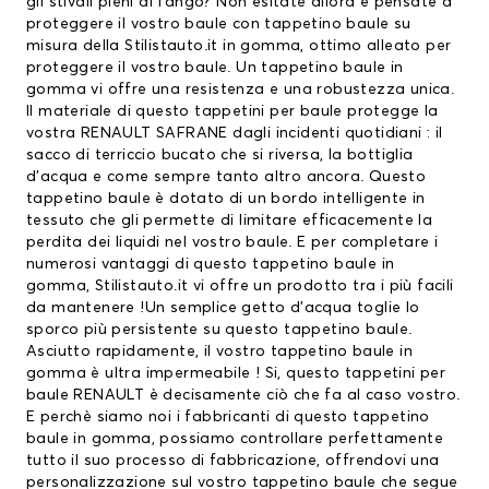
gli stivali pieni di fango? Non esitate allora e pensate a
proteggere il vostro baule con tappetino baule su
misura della Stilistauto.it in gomma, ottimo alleato per
proteggere il vostro baule. Un tappetino baule in
gomma vi offre una resistenza e una robustezza unica.
Il materiale di questo
tappetini per baule
protegge la
vostra RENAULT SAFRANE dagli incidenti quotidiani : il
sacco di terriccio bucato che si riversa, la bottiglia
d’acqua e come sempre tanto altro ancora. Questo
tappetino baule è dotato di un bordo intelligente in
tessuto che gli permette di limitare efficacemente la
perdita dei liquidi nel vostro baule. E per completare i
numerosi vantaggi di questo tappetino baule in
gomma, Stilistauto.it vi offre un prodotto tra i più facili
da mantenere !Un semplice getto d’acqua toglie lo
sporco più persistente su questo tappetino baule.
Asciutto rapidamente, il vostro tappetino baule in
gomma è ultra impermeabile ! Si, questo
tappetini per
baule RENAULT
è decisamente ciò che fa al caso vostro.
E perchè siamo noi i fabbricanti di questo tappetino
baule in gomma, possiamo controllare perfettamente
tutto il suo processo di fabbricazione, offrendovi una
personalizzazione sul vostro tappetino baule che segue