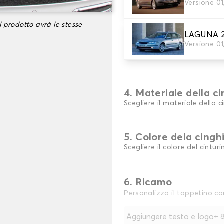
2. Materiale
Versione 0
scegli il materiale del tappe
l prodotto avrà le stesse
LAGUNA 2
3. Colori dei tappeti
Versione 01
Scegli il materiale del tappe
4. Materiale della c
Scegliere il materiale della c
5. Colore dela cingh
Scegliere il colore del cinturi
6. Ricamo
Personalizza il tappetino co
Aggiungere testo e logo
+
8