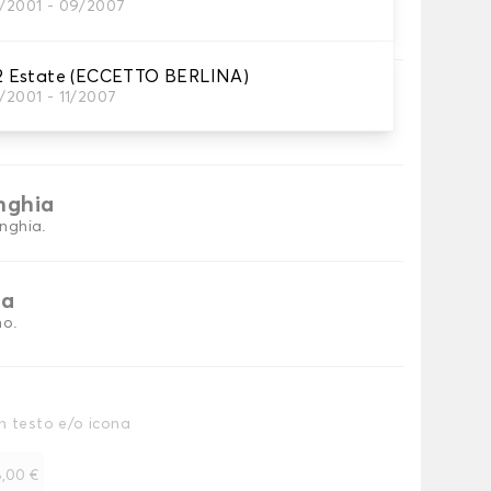
1/2001 - 09/2007
tini per baule
 Estate (ECCETTO BERLINA)
ni
/2001 - 11/2007
tino baule.
inghia
inghia.
ia
no.
n testo e/o icona
,00 €