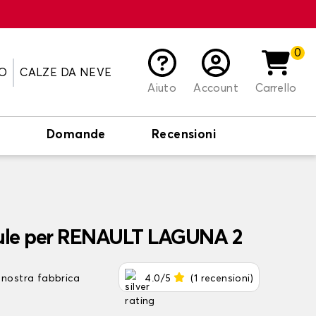
0
O
CALZE DA NEVE
Aiuto
Account
Carrello
o
Domande
Recensioni
aule per RENAULT LAGUNA 2
 nostra fabbrica
4.0/5
(1 recensioni)