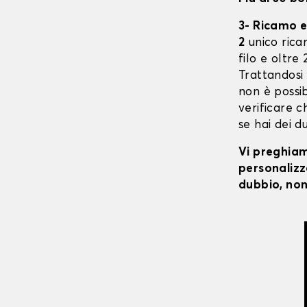
3- Ricamo e
2
unico ricam
filo e oltre
Trattandosi
non è possibi
verificare c
se hai dei d
Vi preghiamo
personalizza
dubbio, non