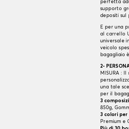
perfetta ad
supporto gr
depositi sul 
E per una p
al carrello
universale 
veicolo spes
bagagliaio è
2- PERSON
MISURA : Il 
personalizza
una tale sce
per il bagag
3 composizi
850g, Gom
3 colori per
Premium e
Più di 30 bo