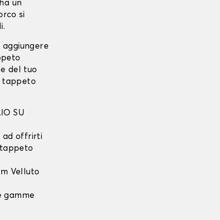
ha un
rco si
i.
i aggiungere
ppeto
e del tuo
o tappeto
IO SU
ad offrirti
l tappeto
m Velluto
 le gamme