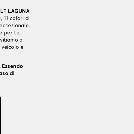
LT LAGUNA
 11 colori di
 eccezionale.
e per te,
nvitiamo a
 veicolo e
i. Essendo
aso di