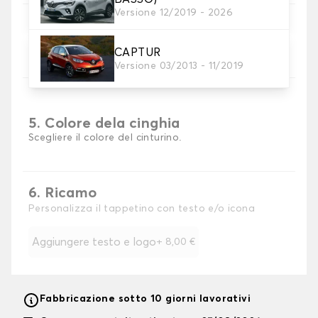
Versione 12/2019 - 2026
4. Materiale della cinghia
Scegliere il materiale della cinghia.
CAPTUR
Versione 03/2013 - 11/2019
5. Colore dela cinghia
Scegliere il colore del cinturino.
6. Ricamo
Personalizza il tappetino con testo e/o icona
Aggiungere testo e logo
+
8,00 €
Fabbricazione sotto 10 giorni lavorativi