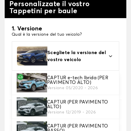
Personalizzate il vostro
Tappetini per baule
1. Versione
Qual è la versione del tuo veicolo?
Scegliete la versione del
vostro veicolo
CAPTUR e-tech Ibrida (PER
PAVIMENTO ALTO)
2. Materiale
Versione 05/2020 - 2026
scegli il materiale del tappetini per baule
CAPTUR (PER PAVIMENTO
ALTO)
3. Colori dei tappetini
Versione 12/2019 - 2026
Scegli il materiale del tappetino baule.
CAPTUR (PER PAVIMENTO
BASSO)