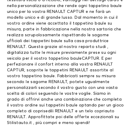
tessitura liscia o a ricciolo, vantaggi nei dettagli curati e
nella personalizzazione che rende ogni tappetino baule
unico per la vostra RENAULT CAPTUR e ne farà un
modello unico e di grande lusso. Dal momento in cui il
vostro ordine viene accettato il tappetino baule su
misura, parte in fabbricazione nella nostra sartoria che
realizza scrupolosamente rispettando le sagome
ufficiali dei tappetini baule sulla casa produttrice
RENAULT. Questa grazie al nostro reparto studi ,
digitalizza tutte le misure previamente prese su ogni
veicolo per il vostro tappetino bauleCAPTUR. E per
perfezionare il confort interno alla vostra RENAULT
CAPTUR, scoprite le
tappetini RENAULT
assortite al
vostro tappetino baule. Fabbricati sempre su misura
secondo le sagome RENAULT, potete ugualmente
personalizzarli secondo il vostro gusto con una vasta
scelta di colori seguendo le vostre voglie. Siamo in
grado di offrirvi anche una combinazione che completa
il vostro ordine sui tappetini baule optando per un gioco
completo di
coprisedili RENAULT
e un telo copriauto
RENAULT. Approfittate poi delle offerte eccezionali su
Stilistauto.it , più compri e meno spendi!