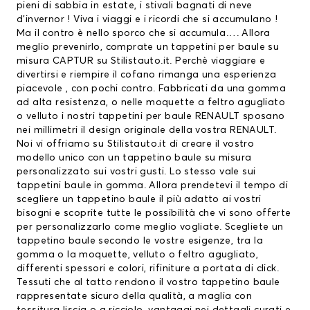
pieni di sabbia in estate, i stivali bagnati di neve
d’invernor ! Viva i viaggi e i ricordi che si accumulano !
Ma il contro è nello sporco che si accumula…. Allora
meglio prevenirlo, comprate un
tappetini per baule
su
misura CAPTUR su Stilistauto.it. Perchè viaggiare e
divertirsi e riempire il cofano rimanga una esperienza
piacevole , con pochi contro. Fabbricati da una gomma
ad alta resistenza, o nelle moquette a feltro agugliato
o velluto i nostri
tappetini per baule RENAULT
sposano
nei millimetri il design originale della vostra RENAULT.
Noi vi offriamo su Stilistauto.it di creare il vostro
modello unico con un tappetino baule su misura
personalizzato sui vostri gusti. Lo stesso vale sui
tappetini baule in gomma. Allora prendetevi il tempo di
scegliere un tappetino baule il più adatto ai vostri
bisogni e scoprite tutte le possibilità che vi sono offerte
per personalizzarlo come meglio vogliate. Scegliete un
tappetino baule secondo le vostre esigenze, tra la
gomma o la moquette, velluto o feltro agugliato,
differenti spessori e colori, rifiniture a portata di click.
Tessuti che al tatto rendono il vostro tappetino baule
rappresentate sicuro della qualità, a maglia con