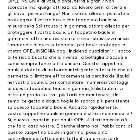
OPEL INSIGNIA di vasi, piante, terra e grani? Non
scordate mai quegli attrezzi da lavoro pieni di terra e
gli stivali pieni di fango? Non esitate allora e pensate a
proteggere il vostro baule con tappetino baule su
misura della Stilistauto.it in gomma, ottimo alleato per
proteggere il vostro baule. Un tappetino baule in
gomma vi offre una resistenza e una robustezza unica.
Il materiale di questo
tappetini per baule
protegge la
vostra OPEL INSIGNIA dagli incidenti quotidiani : il sacco
di terriccio bucato che si riversa, la bottiglia d’acqua e
come sempre tanto altro ancora. Questo tappetino
baule è dotato di un bordo intelligente in tessuto che gli
permette di limitare efficacemente la perdita dei liquidi
nel vostro baule. E per completare i numerosi vantaggi
di questo tappetino baule in gomma, Stilistauto.it vi
offre un prodotto tra i più facili da mantenere !Un
semplice getto d’acqua toglie lo sporco più persistente
su questo tappetino baule. Asciutto rapidamente, il
vostro tappetino baule in gomma è ultra impermeabile !
Si, questo
tappetini per baule OPEL
è decisamente ciò
che fa al caso vostro. E perchè siamo noi i fabbricanti di
questo tappetino baule in gomma, possiamo
controllare perfettamente tutto il suo processo di