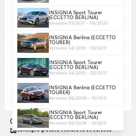
4. Materiale della cinghia
Scegliere il materiale della cinghia.
INSIGNIA Sport Tourer
(ECCETTO BERLINA)
Versione 03/2017 - 09/2020
INSIGNIA Berlina (ECCETTO
TOURER)
5. Colore dela cinghia
Versione 04/2010 - 02/2017
Scegliere il colore del cinturino.
INSIGNIA Sport Tourer
(ECCETTO BERLINA)
Versione 04/2010 - 02/2017
6. Ricamo
Personalizza il tappetino con testo e/o icona
INSIGNIA Berlina (ECCETTO
TOURER)
Aggiungere testo e logo
+
8,00 €
Versione 06/2008 - 10/2011
INSIGNIA Sport Tourer
(ECCETTO BERLINA)
Fabbricazione sotto 10 giorni lavorativi
Versione 06/2008 - 10/2011
Consegna gratuita stimata su 27/08/2026