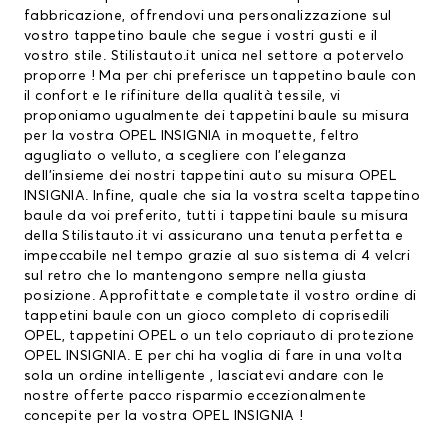
fabbricazione, offrendovi una personalizzazione sul
vostro tappetino baule che segue i vostri gusti e il
vostro stile. Stilistauto.it unica nel settore a potervelo
proporre ! Ma per chi preferisce un tappetino baule con
il confort e le rifiniture della qualità tessile, vi
proponiamo ugualmente dei tappetini baule su misura
per la vostra OPEL INSIGNIA in moquette, feltro
agugliato o velluto, a scegliere con l’eleganza
dell’insieme dei nostri tappetini auto su misura OPEL
INSIGNIA. Infine, quale che sia la vostra scelta tappetino
baule da voi preferito, tutti i tappetini baule su misura
della Stilistauto.it vi assicurano una tenuta perfetta e
impeccabile nel tempo grazie al suo sistema di 4 velcri
sul retro che lo mantengono sempre nella giusta
posizione. Approfittate e completate il vostro ordine di
tappetini baule con un gioco completo di
coprisedili
OPEL
,
tappetini OPEL
o un telo copriauto di protezione
OPEL INSIGNIA. E per chi ha voglia di fare in una volta
sola un ordine intelligente , lasciatevi andare con le
nostre offerte pacco risparmio eccezionalmente
concepite per la vostra OPEL INSIGNIA !