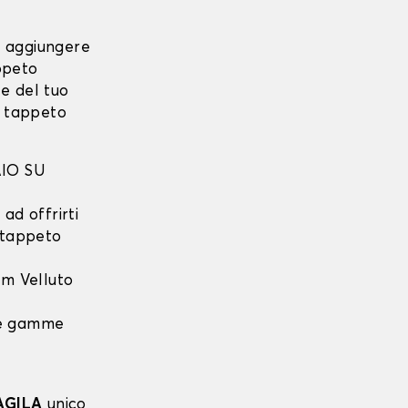
i aggiungere
ppeto
e del tuo
o tappeto
IO SU
ad offrirti
l tappeto
m Velluto
 le gamme
AGILA
unico