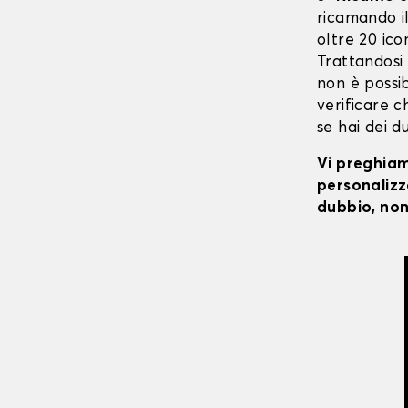
ricamando il 
oltre 20 ico
Trattandosi
non è possibi
verificare c
se hai dei d
Vi preghiamo
personalizza
dubbio, non