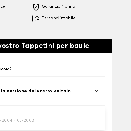
oce
Garanzia 1 anno
Personalizzabile
 vostro Tappetini per baule
icolo?
 la versione del vostro veicolo
1/2004 - 03/2008
tini per baule