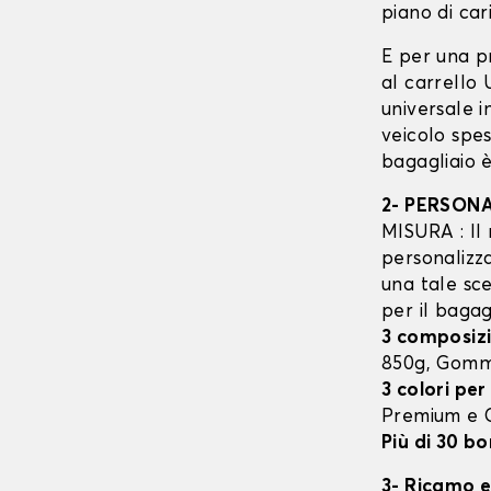
piano di cari
E per una p
al carrello
universale 
veicolo spes
bagagliaio è
2- PERSON
MISURA : Il 
personalizza
una tale sce
per il bagag
3 composizi
850g, Gom
3 colori per
Premium e
Più di 30 bo
3- Ricamo e