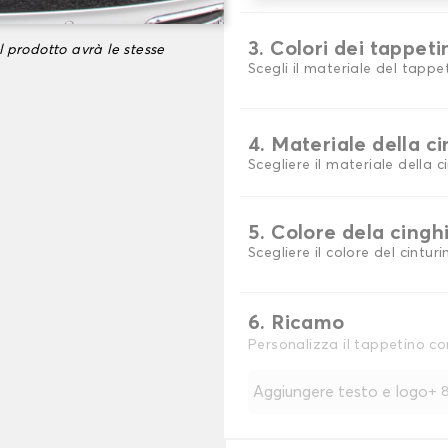
3. Colori dei tappeti
l prodotto avrà le stesse
Scegli il materiale del tappe
4. Materiale della c
Scegliere il materiale della c
5. Colore dela cingh
Scegliere il colore del cinturi
6. Ricamo
Personalizza il tappetino co
Aggiungere testo e logo
+
8