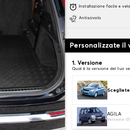
Installazione facile e vel
Antiscivolo
Personalizzate il
1. Versione
Qual è la versione del tuo ve
Scegliete
AGILA
2. Materiale
Versione 0
scegli il materiale del tappe