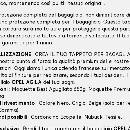
co, mantenendo così puliti i tessuti originali.
rotezione completa del bagagliaio, non dimenticare d
 Una protezione completa per il bagagliaio. Questo ta
in cordura sarà molto utile per proteggere questa part
so dimenticata e tuttavia altamente sollecitata. Il tu
 garantito per 1 anno.
ALIZZAZIONE
: CREA IL TUO TAPPETO PER BAGAGLIA
nostro punto di forza: la qualità premium delle nostre
zioni. Oggi siamo l’unica azienda francese sul mercato 
lta di finiture per realizzare, secondo i tuoi desideri, i
liaio
OPEL AGILA
dei tuoi sogni.
oni
: Moquette Best Agugliata 650g, Moquette Premiu
ma
 il rivestimento
: Colore Nero, Grigio, Beige (solo per
 Gomma)
rdi possibili
: Cordoncino Ecopelle, Nubuck, Tessile.
sclusivo
: Rendi il tuo tappeto per il bagagliaio
OPEL 