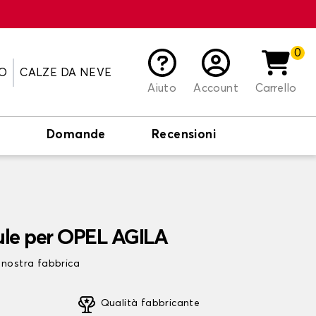
0
O
CALZE DA NEVE
Aiuto
Account
Carrello
o
Domande
Recensioni
ule per OPEL AGILA
 nostra fabbrica
Qualità fabbricante