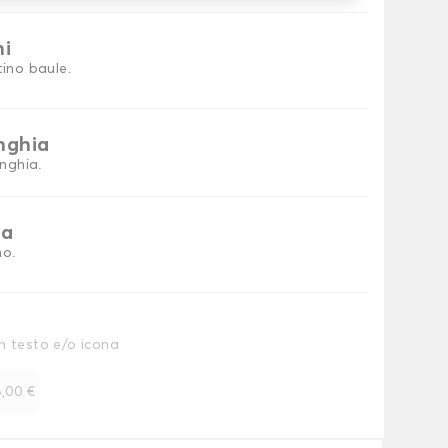
ni
tino baule.
inghia
inghia.
ia
no.
n testo e/o icona
,00 €