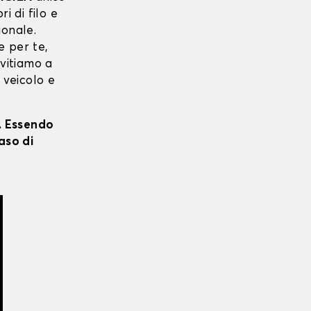
ri di filo e
ionale.
e per te,
nvitiamo a
 veicolo e
i. Essendo
aso di