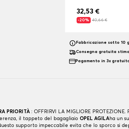
32,53 €
-20%
40,66 €
Fabbricazione sotto 10 g
Consegna gratuita stim
Pagamento in 3x gratuito
RA PRIORITÀ
: OFFRIRVI LA MIGLIORE PROTEZIONE. 
erenza, il tappeto del bagagliaio
OPEL AGILA
ha un s
uesto supporto impeccabile evita che lo sporco si dep