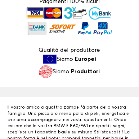
Pagamenti 100% sicuri
Qualità del produttore
Siamo
Europei
Siamo
Produttori
Il vostro amico a quattro zampe fà parte della vostra
famiglia. Una piccola o meno palla di peli , energetica e
che ama accompagnarvi nei vostri spostamenti. Onde
evitare che la vostra BMW 5 E60/E61 ne riporti i segni,
scegliete un tappetino baule su misura Stilistauto.it ! La
nostra forza è nel poter proporvi
tappetini per baule
in