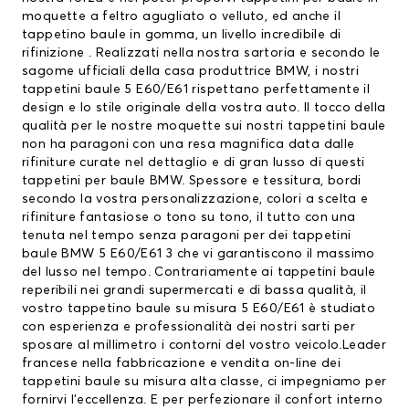
moquette a feltro agugliato o velluto, ed anche il
tappetino baule in gomma, un livello incredibile di
rifinizione . Realizzati nella nostra sartoria e secondo le
sagome ufficiali della casa produttrice BMW, i nostri
tappetini baule 5 E60/E61 rispettano perfettamente il
design e lo stile originale della vostra auto. Il tocco della
qualità per le nostre moquette sui nostri tappetini baule
non ha paragoni con una resa magnifica data dalle
rifiniture curate nel dettaglio e di gran lusso di questi
tappetini per baule BMW
. Spessore e tessitura, bordi
secondo la vostra personalizzazione, colori a scelta e
rifiniture fantasiose o tono su tono, il tutto con una
tenuta nel tempo senza paragoni per dei tappetini
baule BMW 5 E60/E61 3 che vi garantiscono il massimo
del lusso nel tempo. Contrariamente ai tappetini baule
reperibili nei grandi supermercati e di bassa qualità, il
vostro tappetino baule su misura 5 E60/E61 è studiato
con esperienza e professionalità dei nostri sarti per
sposare al millimetro i contorni del vostro veicolo.Leader
francese nella fabbricazione e vendita on-line dei
tappetini baule su misura alta classe, ci impegniamo per
fornirvi l’eccellenza. E per perfezionare il confort interno