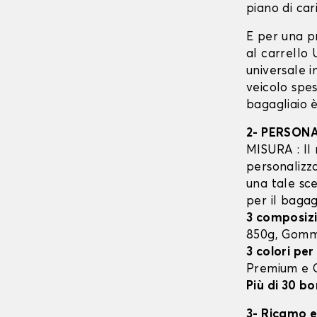
piano di cari
E per una p
al carrello
universale 
veicolo spes
bagagliaio è
2- PERSON
MISURA : Il 
personalizza
una tale sce
per il bagag
3 composizi
850g, Gom
3 colori per
Premium e
Più di 30 bo
3- Ricamo e