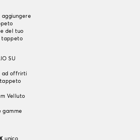
i aggiungere
ppeto
e del tuo
o tappeto
IO SU
ad offrirti
l tappeto
m Velluto
 le gamme
X
unico