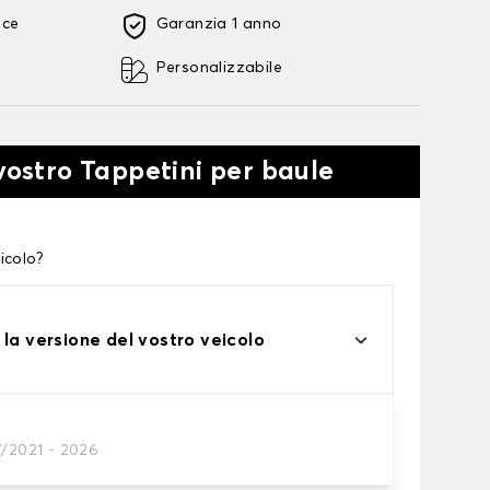
oce
Garanzia 1 anno
Personalizzabile
 vostro Tappetini per baule
icolo?
 la versione del vostro veicolo
7/2021 - 2026
tini per baule