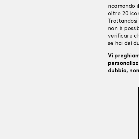
ricamando il 
oltre 20 ico
Trattandosi
non è possibi
verificare c
se hai dei d
Vi preghiamo
personalizza
dubbio, non