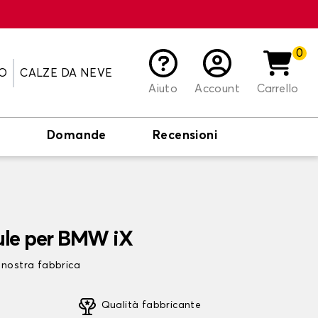
0
O
CALZE DA NEVE
Aiuto
Account
Carrello
o
Domande
Recensioni
ule per BMW iX
 nostra fabbrica
Qualità fabbricante