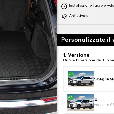
Installazione facile e vel
Antiscivolo
Personalizzate il
1. Versione
Qual è la versione del tuo ve
Scegliete
iX
2. Materiale
Versione 0
scegli il materiale del tappe