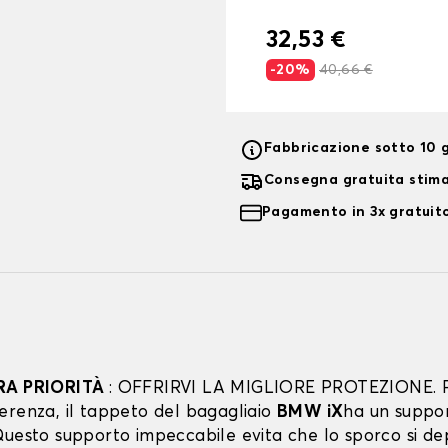
32,53 €
-20%
40,66 €
Fabbricazione sotto 10 g
Consegna gratuita stim
Pagamento in 3x gratuito
RA PRIORITÀ
: OFFRIRVI LA MIGLIORE PROTEZIONE. 
erenza, il tappeto del bagagliaio
BMW iX
ha un suppo
uesto supporto impeccabile evita che lo sporco si dep