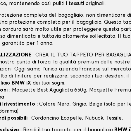
co, mantenendo così puliti i tessuti originali.
rotezione completa del bagagliaio, non dimenticare d
 Una protezione completa per il bagagliaio. Questo ta
in cordura sarà molto utile per proteggere questa part
so dimenticata e tuttavia altamente sollecitata. Il tu
 garantito per 1 anno.
ALIZZAZIONE
: CREA IL TUO TAPPETO PER BAGAGLIA
nostro punto di forza: la qualità premium delle nostre
zioni. Oggi siamo l’unica azienda francese sul mercato 
lta di finiture per realizzare, secondo i tuoi desideri, i
liaio
BMW iX
dei tuoi sogni.
oni
: Moquette Best Agugliata 650g, Moquette Premiu
ma
 il rivestimento
: Colore Nero, Grigio, Beige (solo per
 Gomma)
rdi possibili
: Cordoncino Ecopelle, Nubuck, Tessile.
sclusivo
: Rendi il tuo tappeto per il bagagliaio
BMW i