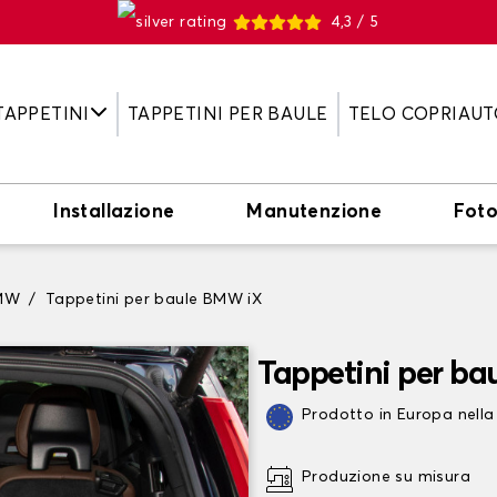
4,3 / 5
TAPPETINI
TAPPETINI PER BAULE
TELO COPRIAUT
Installazione
Manutenzione
Fot
BMW
Tappetini per baule BMW iX
Tappetini per ba
Prodotto in Europa nella
Produzione su misura