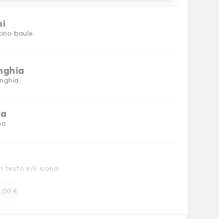
ni
tino baule.
inghia
inghia.
ia
no.
n testo e/o icona
,00 €