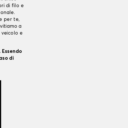
ri di filo e
ionale.
e per te,
nvitiamo a
 veicolo e
i. Essendo
aso di