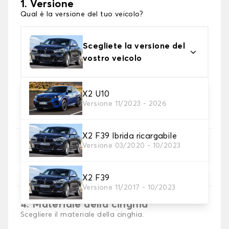
1. Versione
Qual è la versione del tuo veicolo?
Scegliete la versione del
vostro veicolo
X2 U10
2. Materiale
Versione 11/2023 - 2026
scegli il materiale del tappetini per baule
X2 F39 Ibrida ricargabile
Versione 03/2020 - 10/2023
3. Colori dei tappetini
Scegli il materiale del tappetino baule.
X2 F39
Versione 11/2017 - 10/2023
4. Materiale della cinghia
Scegliere il materiale della cinghia.