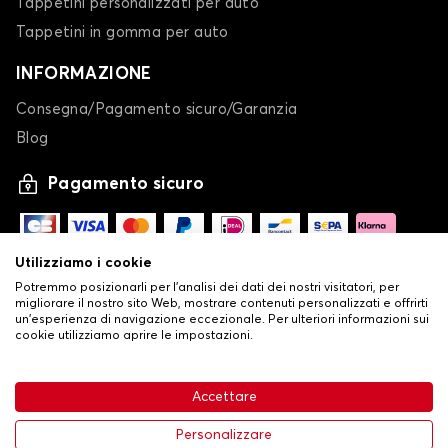
Tappetini personalizzati per auto
Tappetini in gomma per auto
INFORMAZIONE
Consegna/Pagamento sicuro/Garanzia
Blog
Pagamento sicuro
Utilizziamo i cookie
Potremmo posizionarli per l'analisi dei dati dei nostri visitatori, per
migliorare il nostro sito Web, mostrare contenuti personalizzati e offrirti
un'esperienza di navigazione eccezionale. Per ulteriori informazioni sui
cookie utilizziamo aprire le impostazioni.
Accettare
-
© Copyright 2026 Stilistauto
32,53 €
•
Aggiungi al carrello
Condizioni generali di vendita
Personalizzare