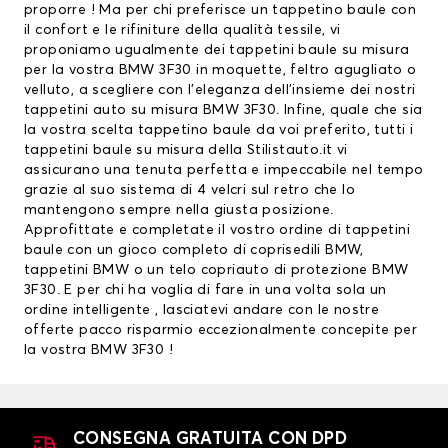
proporre ! Ma per chi preferisce un tappetino baule con
il confort e le rifiniture della qualità tessile, vi
proponiamo ugualmente dei tappetini baule su misura
per la vostra BMW 3F30 in moquette, feltro agugliato o
velluto, a scegliere con l’eleganza dell’insieme dei nostri
tappetini auto su misura BMW 3F30. Infine, quale che sia
la vostra scelta tappetino baule da voi preferito, tutti i
tappetini baule su misura della Stilistauto.it vi
assicurano una tenuta perfetta e impeccabile nel tempo
grazie al suo sistema di 4 velcri sul retro che lo
mantengono sempre nella giusta posizione.
Approfittate e completate il vostro ordine di tappetini
baule con un gioco completo di
coprisedili BMW
,
tappetini BMW
o un telo copriauto di protezione BMW
3F30. E per chi ha voglia di fare in una volta sola un
ordine intelligente , lasciatevi andare con le nostre
offerte pacco risparmio eccezionalmente concepite per
la vostra BMW 3F30 !
CONSEGNA GRATUITA CON DPD