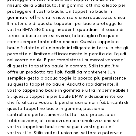
misura della Stilistauto.it in gomma, ottimo alleato per
proteggere il vostro baule. Un tappetino baule in
gomma vi offre una resistenza e una robustezza unica.
Il materiale di questo
tappetini per baule
protegge la
vostra BMW 3F30 dagli incidenti quotidiani : il sacco di
terriccio bucato che si riversa, la bottiglia d’acqua e
come sempre tanto altro ancora. Questo tappetino
baule è dotato di un bordo intelligente in tessuto che gli
permette di limitare efficacemente la perdita dei liquidi
nel vostro baule. E per completare i numerosi vantaggi
di questo tappetino baule in gomma, Stilistauto.it vi
offre un prodotto tra i più facili da mantenere !Un
semplice getto d’acqua toglie lo sporco più persistente
su questo tappetino baule. Asciutto rapidamente, il
vostro tappetino baule in gomma è ultra impermeabile !
Si, questo
tappetini per baule BMW
è decisamente ciò
che fa al caso vostro. E perchè siamo noi i fabbricanti di
questo tappetino baule in gomma, possiamo
controllare perfettamente tutto il suo processo di
fabbricazione, offrendovi una personalizzazione sul
vostro tappetino baule che segue i vostri gusti e il
vostro stile. Stilistauto.it unica nel settore a potervelo