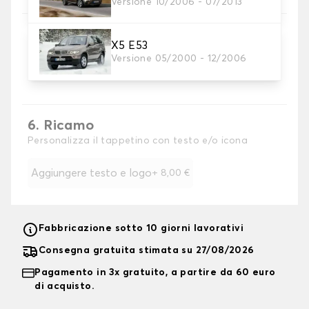
Versione 10/2006 - 07/2013
X5 E53
5. Colore dela cinghia
Versione 05/2000 - 12/2006
Scegliere il colore del cinturino.
6. Ricamo
Personalizza il tappetino con testo e/o icona
Aggiungere testo e logo
+
8,00 €
Fabbricazione sotto 10 giorni lavorativi
Consegna gratuita stimata su 27/08/2026
Pagamento in 3x gratuito, a partire da 60 euro
di acquisto.