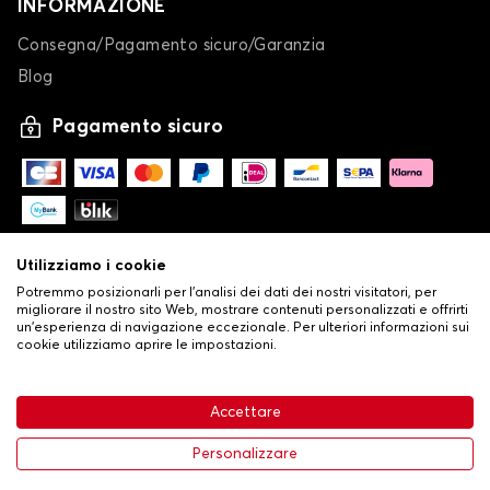
INFORMAZIONE
Consegna/Pagamento sicuro/Garanzia
Blog
Pagamento sicuro
Utilizziamo i cookie
Potremmo posizionarli per l'analisi dei dati dei nostri visitatori, per
migliorare il nostro sito Web, mostrare contenuti personalizzati e offrirti
un'esperienza di navigazione eccezionale. Per ulteriori informazioni sui
cookie utilizziamo aprire le impostazioni.
-
© Copyright 2026 Stilistauto
•
Condizioni generali di vendita
Accettare
•
Politica sulla privacy e sui cookie
Livraison
32,53 €
Aggiungi al carrello
Personalizzare
-20%
40,66 €