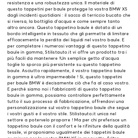
resistenza e una robustezza unica. Il materiale di
questo
tappetini per baule
protegge la vostra BMW X5
dagli incidenti quotidiani : il sacco di terriccio bucato che
si riversa, la bottiglia d’acqua e come sempre tanto
altro ancora. Questo tappetino baule è dotato di un
bordo intelligente in tessuto che gli permette di limitare
efficacemente la perdita dei liquidi nel vostro baule. E
per completare i numerosi vantaggi di questo tappetino
baule in gomma, Stilistauto.it vi offre un prodotto tra i
più facili da mantenere !Un semplice getto d’acqua
toglie lo sporco più persistente su questo tappetino
baule. Asciutto rapidamente, il vostro tappetino baule
in gomma è ultra impermeabile ! Si, questo
tappetini
per baule BMW
è decisamente ciò che fa al caso vostro.
E perchè siamo noi i fabbricanti di questo tappetino
baule in gomma, possiamo controllare perfettamente
tutto il suo processo di fabbricazione, offrendovi una
personalizzazione sul vostro tappetino baule che segue
i vostri gusti e il vostro stile. Stilistauto.it unica nel
settore a potervelo proporre ! Ma per chi preferisce un
tappetino baule con il confort e le rifiniture della qualità
tessile, vi proponiamo ugualmente dei tappetini baule