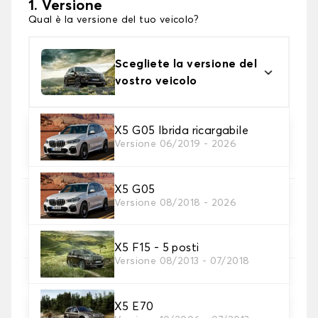
1. Versione
Qual è la versione del tuo veicolo?
Scegliete la versione del
vostro veicolo
X5 G05 Ibrida ricargabile
2. Materiale
Versione 06/2019 - 2026
scegli il materiale del tappetini per baule
X5 G05
3. Colori dei tappetini
Versione 08/2018 - 2026
Scegli il materiale del tappetino baule.
X5 F15 - 5 posti
Versione 08/2013 - 07/2018
4. Materiale della cinghia
Scegliere il materiale della cinghia.
X5 E70