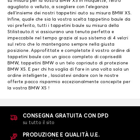
su misura per la vostra BMW X5 in moquette, feltro
agugliato o velluto, a scegliere con l’eleganza
dell’insieme dei nostri tappetini auto su misura BMW X5.
Infine, quale che sia la vostra scelta tappetino baule da
voi preferito, tutti i tappetini baule su misura della
Stilistauto.it vi assicurano una tenuta perfetta e
impeccabile nel tempo grazie al suo sistema di 4 velcri
sul retro che lo mantengono sempre nella giusta
posizione. Approfittate e completate il vostro ordine di
tappetini baule con un gioco completo di
coprisedili
BMW
,
tappetini BMW
o un telo copriauto di protezione
BMW X5. E per chi ha voglia di fare in una volta sola un
ordine intelligente , lasciatevi andare con le nostre
offerte pacco risparmio eccezionalmente concepite per
la vostra BMW X5 !
CONSEGNA GRATUITA CON DPD
su tutto il sito
PRODUZIONE E QUALITÀ U.E.