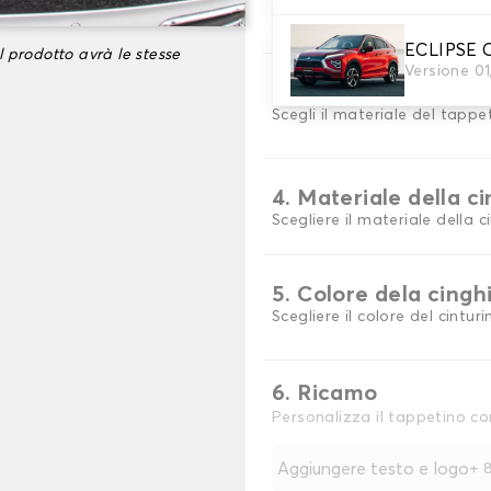
scegli il materiale del tappe
ECLIPSE 
l prodotto avrà le stesse
Versione 0
3. Colori dei tappeti
Scegli il materiale del tappe
4. Materiale della c
Scegliere il materiale della c
5. Colore dela cingh
Scegliere il colore del cinturi
6. Ricamo
Personalizza il tappetino co
Aggiungere testo e logo
+
8