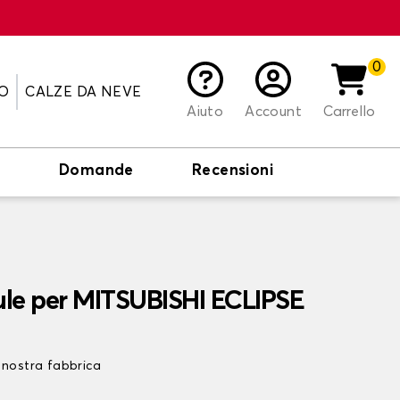
0
O
CALZE DA NEVE
Aiuto
Account
Carrello
o
Domande
Recensioni
ule per MITSUBISHI ECLIPSE
 nostra fabbrica