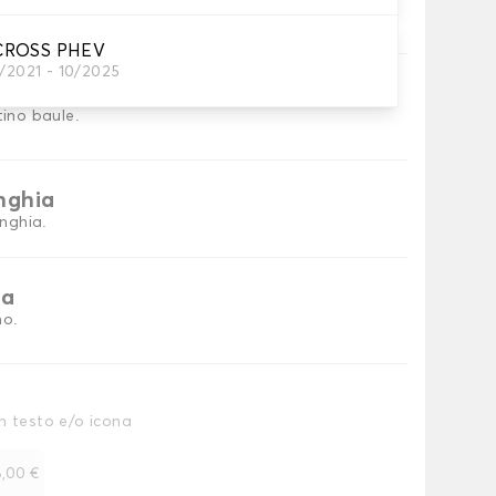
tini per baule
CROSS PHEV
1/2021 - 10/2025
ni
tino baule.
inghia
inghia.
ia
no.
n testo e/o icona
,00 €