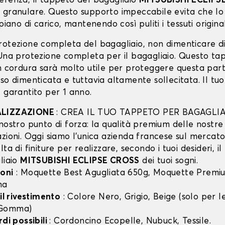
erenza, il tappeto del bagagliaio
MITSUBISHI ECLIPS
 granulare. Questo supporto impeccabile evita che lo 
piano di carico, mantenendo così puliti i tessuti original
rotezione completa del bagagliaio, non dimenticare d
 Una protezione completa per il bagagliaio. Questo ta
in cordura sarà molto utile per proteggere questa part
so dimenticata e tuttavia altamente sollecitata. Il tu
 garantito per 1 anno.
ALIZZAZIONE
: CREA IL TUO TAPPETO PER BAGAGLIA
nostro punto di forza: la qualità premium delle nostre
zioni. Oggi siamo l’unica azienda francese sul mercato 
lta di finiture per realizzare, secondo i tuoi desideri, i
liaio
MITSUBISHI ECLIPSE CROSS
dei tuoi sogni.
oni
: Moquette Best Agugliata 650g, Moquette Premiu
ma
 il rivestimento
: Colore Nero, Grigio, Beige (solo per
 Gomma)
rdi possibili
: Cordoncino Ecopelle, Nubuck, Tessile.