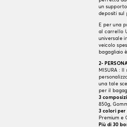
perfetta ad
un supporto
depositi sul 
E per una p
al carrello
universale 
veicolo spes
bagagliaio è
2- PERSON
MISURA : Il 
personalizza
una tale sce
per il bagag
3 composizi
850g, Gom
3 colori per
Premium e
Più di 30 bo