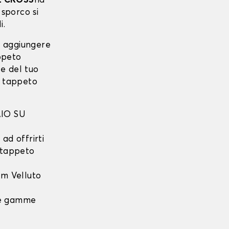
E CROSS
ha
sporco si
i.
i aggiungere
ppeto
e del tuo
o tappeto
IO SU
ad offrirti
l tappeto
m Velluto
 le gamme