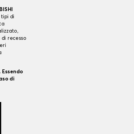
BISHI
tipi di
ta
lizzato,
o di recesso
eri
a
i. Essendo
aso di