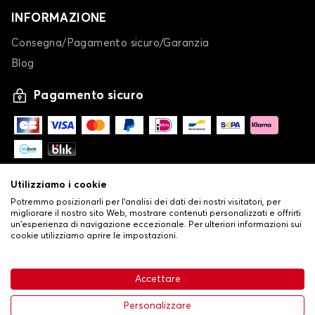
INFORMAZIONE
Consegna/Pagamento sicuro/Garanzia
Blog
Pagamento sicuro
Utilizziamo i cookie
Potremmo posizionarli per l'analisi dei dati dei nostri visitatori, per
migliorare il nostro sito Web, mostrare contenuti personalizzati e offrirti
un'esperienza di navigazione eccezionale. Per ulteriori informazioni sui
cookie utilizziamo aprire le impostazioni.
-
© Copyright 2026 Stilistauto
•
Condizioni generali di vendita
Accettare
•
Politica sulla privacy e sui cookie
Livraison
32,53 €
Aggiungi al carrello
Personalizzare