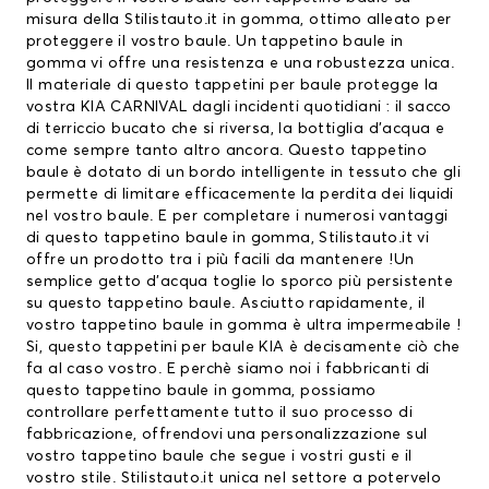
misura della Stilistauto.it in gomma, ottimo alleato per
proteggere il vostro baule. Un tappetino baule in
gomma vi offre una resistenza e una robustezza unica.
Il materiale di questo
tappetini per baule
protegge la
vostra KIA CARNIVAL dagli incidenti quotidiani : il sacco
di terriccio bucato che si riversa, la bottiglia d’acqua e
come sempre tanto altro ancora. Questo tappetino
baule è dotato di un bordo intelligente in tessuto che gli
permette di limitare efficacemente la perdita dei liquidi
nel vostro baule. E per completare i numerosi vantaggi
di questo tappetino baule in gomma, Stilistauto.it vi
offre un prodotto tra i più facili da mantenere !Un
semplice getto d’acqua toglie lo sporco più persistente
su questo tappetino baule. Asciutto rapidamente, il
vostro tappetino baule in gomma è ultra impermeabile !
Si, questo
tappetini per baule KIA
è decisamente ciò che
fa al caso vostro. E perchè siamo noi i fabbricanti di
questo tappetino baule in gomma, possiamo
controllare perfettamente tutto il suo processo di
fabbricazione, offrendovi una personalizzazione sul
vostro tappetino baule che segue i vostri gusti e il
vostro stile. Stilistauto.it unica nel settore a potervelo