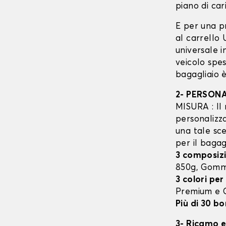
piano di cari
E per una p
al carrello
universale 
veicolo spes
bagagliaio è
2- PERSON
MISURA : Il 
personalizza
una tale sce
per il bagag
3 composizi
850g, Gom
3 colori per
Premium e
Più di 30 bo
3- Ricamo e