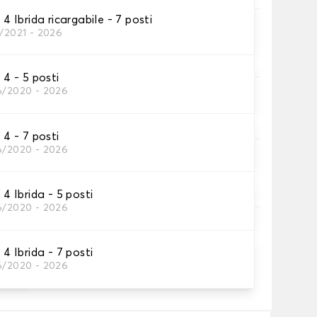
Ibrida ricargabile - 7 posti
ni
0/2021 - 2026
tino baule.
 - 5 posti
6/2020 - 2026
inghia
inghia.
 - 7 posti
6/2020 - 2026
ia
no.
 Ibrida - 5 posti
6/2020 - 2026
n testo e/o icona
 Ibrida - 7 posti
6/2020 - 2026
,00 €