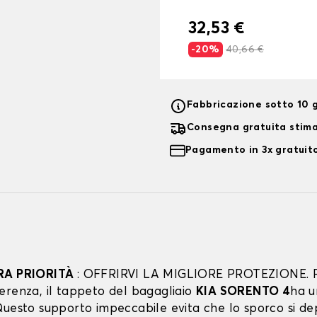
32,53 €
-20%
40,66 €
Fabbricazione sotto 10 g
Consegna gratuita stim
Pagamento in 3x gratuito
RA PRIORITÀ
: OFFRIRVI LA MIGLIORE PROTEZIONE. 
erenza, il tappeto del bagagliaio
KIA SORENTO 4
ha u
uesto supporto impeccabile evita che lo sporco si dep