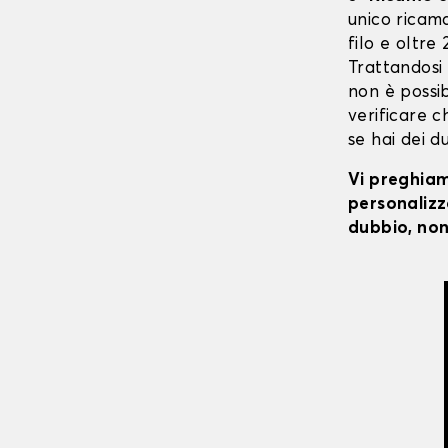
unico ricaman
filo e oltre
Trattandosi
non è possibi
verificare c
se hai dei d
Vi preghiamo
personalizza
dubbio, non