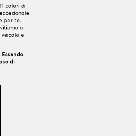
11 colori di
 eccezionale.
e per te,
nvitiamo a
 veicolo e
i. Essendo
aso di