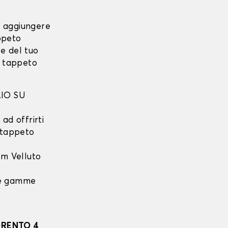
i aggiungere
ppeto
e del tuo
o tappeto
IO SU
ad offrirti
l tappeto
m Velluto
 le gamme
ORENTO 4