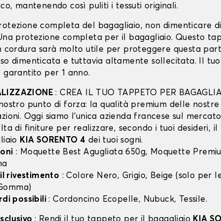
co, mantenendo così puliti i tessuti originali.
rotezione completa del bagagliaio, non dimenticare d
 Una protezione completa per il bagagliaio. Questo ta
in cordura sarà molto utile per proteggere questa part
so dimenticata e tuttavia altamente sollecitata. Il tu
 garantito per 1 anno.
ALIZZAZIONE
: CREA IL TUO TAPPETO PER BAGAGLIA
nostro punto di forza: la qualità premium delle nostre
zioni. Oggi siamo l’unica azienda francese sul mercato 
lta di finiture per realizzare, secondo i tuoi desideri, i
liaio
KIA SORENTO 4
dei tuoi sogni.
oni
: Moquette Best Agugliata 650g, Moquette Premiu
ma
 il rivestimento
: Colore Nero, Grigio, Beige (solo per
 Gomma)
rdi possibili
: Cordoncino Ecopelle, Nubuck, Tessile.
sclusivo
: Rendi il tuo tappeto per il bagagliaio
KIA S