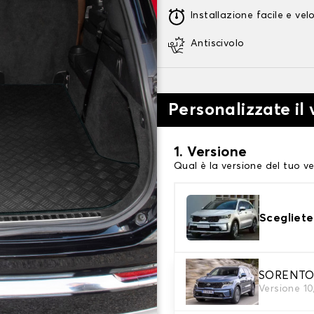
Installazione facile e vel
Antiscivolo
Personalizzate il
1. Versione
Qual è la versione del tuo ve
Scegliete
SORENTO 4 
2. Materiale
Versione 1
scegli il materiale del tappe