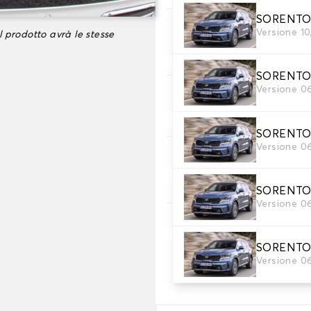
SORENTO 4 
3. Colori dei tappeti
Versione 1
l prodotto avrà le stesse
Scegli il materiale del tappe
SORENTO 4
Versione 0
4. Materiale della c
Scegliere il materiale della c
SORENTO 4
Versione 0
5. Colore dela cingh
Scegliere il colore del cinturi
SORENTO 4
Versione 0
6. Ricamo
Personalizza il tappetino co
SORENTO 4
Versione 0
Aggiungere testo e logo
+
8