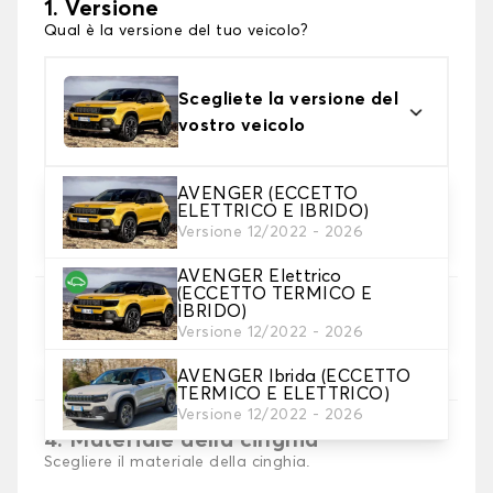
1. Versione
Qual è la versione del tuo veicolo?
Scegliete la versione del
vostro veicolo
AVENGER (ECCETTO
ELETTRICO E IBRIDO)
2. Materiale
Versione 12/2022 - 2026
scegli il materiale del tappetini per baule
AVENGER Elettrico
(ECCETTO TERMICO E
IBRIDO)
3. Colori dei tappetini
Versione 12/2022 - 2026
Scegli il materiale del tappetino baule.
AVENGER Ibrida (ECCETTO
TERMICO E ELETTRICO)
Versione 12/2022 - 2026
4. Materiale della cinghia
Scegliere il materiale della cinghia.