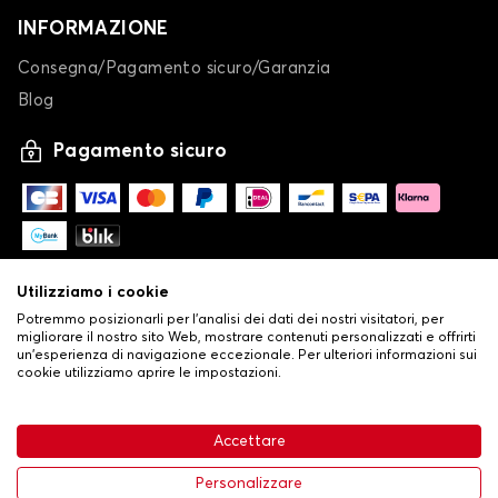
INFORMAZIONE
Consegna/Pagamento sicuro/Garanzia
Blog
Pagamento sicuro
Utilizziamo i cookie
Potremmo posizionarli per l'analisi dei dati dei nostri visitatori, per
migliorare il nostro sito Web, mostrare contenuti personalizzati e offrirti
un'esperienza di navigazione eccezionale. Per ulteriori informazioni sui
cookie utilizziamo aprire le impostazioni.
-
© Copyright 2026 Stilistauto
•
Condizioni generali di vendita
Accettare
•
Politica sulla privacy e sui cookie
Livraison
32,53 €
Aggiungi al carrello
Personalizzare