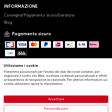
INFORMAZIONE
Consegna/Pagamento sicuro/Garanzia
Blog
Pagamento sicuro
Utilizziamo i cookie
Potremmo posizionarli per l'analisi dei dati dei nostri visitatori, per
migliorare il nostro sito Web, mostrare contenuti personalizzati e offrirti
un'esperienza di navigazione eccezionale. Per ulteriori informazioni sui
cookie utilizziamo aprire le impostazioni.
-
© Copyright 2026 Stilistauto
•
Condizioni generali di vendita
Accettare
•
Politica sulla privacy e sui cookie
Livraison
32,53 €
Aggiungi al carrello
Personalizzare