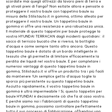
scordate mai quegli attrezzi da lavoro pieni di terra e
gli stivali pieni di fango? Non esitate allora e pensate a
proteggere il vostro baule con tappetino baule su
misura della Stilistauto.it in gomma, ottimo alleato per
proteggere il vostro baule. Un tappetino baule in
gomma vi offre una resistenza e una robustezza unica.
Il materiale di questo
tappetini per baule
protegge la
vostra HYUNDAI TERRACAN dagli incidenti quotidiani : il
sacco di terriccio bucato che si riversa, la bottiglia
d’acqua e come sempre tanto altro ancora. Questo
tappetino baule è dotato di un bordo intelligente in
tessuto che gli permette di limitare efficacemente la
perdita dei liquidi nel vostro baule. E per completare i
numerosi vantaggi di questo tappetino baule in
gomma, Stilistauto.it vi offre un prodotto tra i più facili
da mantenere !Un semplice getto d’acqua toglie lo
sporco più persistente su questo tappetino baule.
Asciutto rapidamente, il vostro tappetino baule in
gomma è ultra impermeabile ! Si, questo
tappetini per
baule HYUNDAI
è decisamente ciò che fa al caso vostro.
E perchè siamo noi i fabbricanti di questo tappetino
baule in gomma, possiamo controllare perfettamente
tutto il suo processo di fabbricazione, offrendovi una