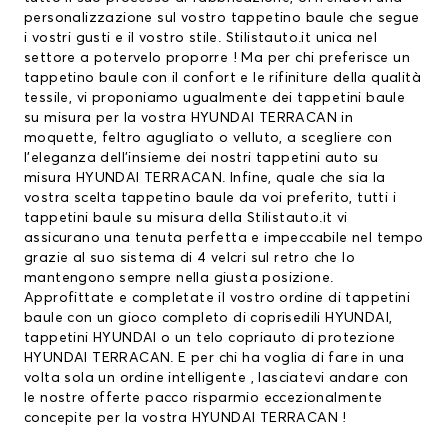
personalizzazione sul vostro tappetino baule che segue
i vostri gusti e il vostro stile. Stilistauto.it unica nel
settore a potervelo proporre ! Ma per chi preferisce un
tappetino baule con il confort e le rifiniture della qualità
tessile, vi proponiamo ugualmente dei tappetini baule
su misura per la vostra HYUNDAI TERRACAN in
moquette, feltro agugliato o velluto, a scegliere con
l’eleganza dell’insieme dei nostri tappetini auto su
misura HYUNDAI TERRACAN. Infine, quale che sia la
vostra scelta tappetino baule da voi preferito, tutti i
tappetini baule su misura della Stilistauto.it vi
assicurano una tenuta perfetta e impeccabile nel tempo
grazie al suo sistema di 4 velcri sul retro che lo
mantengono sempre nella giusta posizione.
Approfittate e completate il vostro ordine di tappetini
baule con un gioco completo di
coprisedili HYUNDAI
,
tappetini HYUNDAI
o un telo copriauto di protezione
HYUNDAI TERRACAN. E per chi ha voglia di fare in una
volta sola un ordine intelligente , lasciatevi andare con
le nostre offerte pacco risparmio eccezionalmente
concepite per la vostra HYUNDAI TERRACAN !