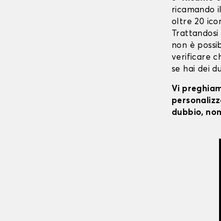
ricamando il 
oltre 20 ico
Trattandosi
non è possibi
verificare c
se hai dei d
Vi preghiamo
personalizza
dubbio, non