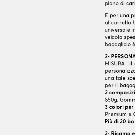
piano di cari
E per una p
al carrello
universale 
veicolo spes
bagagliaio è
2- PERSON
MISURA : Il 
personalizza
una tale sce
per il bagag
3 composizi
850g, Gom
3 colori per
Premium e
Più di 30 bo
3- Ricamo e