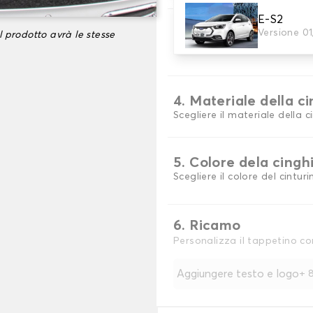
E-S2
3. Colori dei tappeti
Versione 0
l prodotto avrà le stesse
Scegli il materiale del tappe
4. Materiale della c
Scegliere il materiale della c
5. Colore dela cingh
Scegliere il colore del cinturi
6. Ricamo
Personalizza il tappetino co
Aggiungere testo e logo
+
8