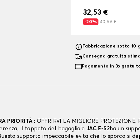
32,53 €
-20%
40,66 €
Fabbricazione sotto 10 g
Consegna gratuita stim
Pagamento in 3x gratuito
RA PRIORITÀ
: OFFRIRVI LA MIGLIORE PROTEZIONE. 
erenza, il tappeto del bagagliaio
JAC E-S2
ha un supp
uesto supporto impeccabile evita che lo sporco si dep