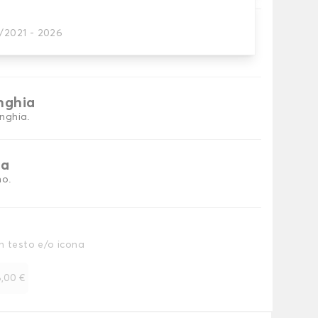
ni
1/2021 - 2026
tino baule.
inghia
inghia.
ia
no.
n testo e/o icona
,00 €