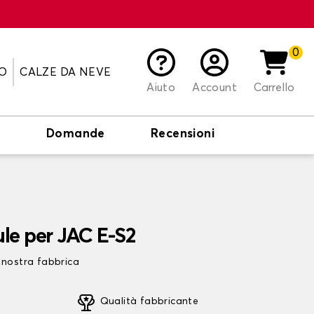
0
O
CALZE DA NEVE
Aiuto
Account
Carrello
o
Domande
Recensioni
ule per JAC E-S2
 nostra fabbrica
Qualità fabbricante