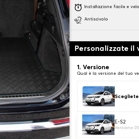
Installazione facile e vel
Antiscivolo
Personalizzate il
1. Versione
Qual è la versione del tuo ve
Scegliete
E-S2
2. Materiale
Versione 0
scegli il materiale del tappe