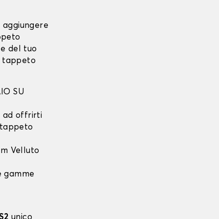
i aggiungere
ppeto
e del tuo
o tappeto
IO SU
ad offrirti
l tappeto
m Velluto
 le gamme
S2
unico