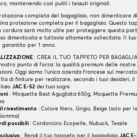
co, mantenendo così puliti i tessuti originali.
rotezione completa del bagagliaio, non dimenticare d
 Una protezione completa per il bagagliaio. Questo ta
in cordura sarà molto utile per proteggere questa part
so dimenticata e tuttavia altamente sollecitata. Il tu
 garantito per 1 anno.
ALIZZAZIONE
: CREA IL TUO TAPPETO PER BAGAGLIA
nostro punto di forza: la qualità premium delle nostre
zioni. Oggi siamo l’unica azienda francese sul mercato 
lta di finiture per realizzare, secondo i tuoi desideri, i
liaio
JAC E-S2
dei tuoi sogni.
oni
: Moquette Best Agugliata 650g, Moquette Premiu
ma
 il rivestimento
: Colore Nero, Grigio, Beige (solo per
 Gomma)
rdi possibili
: Cordoncino Ecopelle, Nubuck, Tessile.
sclusivo
: Rendi il tuo tappeto per il bagagliaio
JAC E-