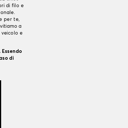
ri di filo e
ionale.
e per te,
nvitiamo a
 veicolo e
i. Essendo
aso di