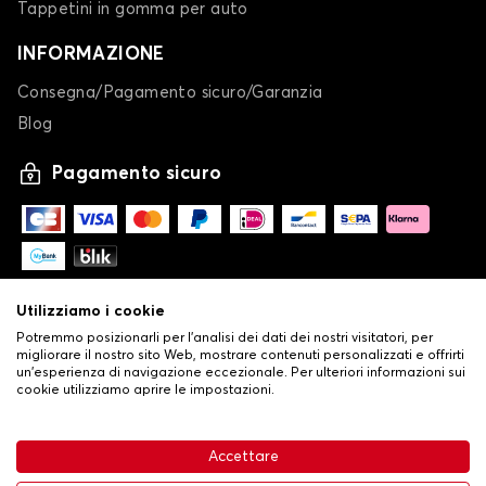
Tappetini in gomma per auto
INFORMAZIONE
Consegna/Pagamento sicuro/Garanzia
Blog
Pagamento sicuro
Utilizziamo i cookie
Potremmo posizionarli per l'analisi dei dati dei nostri visitatori, per
migliorare il nostro sito Web, mostrare contenuti personalizzati e offrirti
un'esperienza di navigazione eccezionale. Per ulteriori informazioni sui
cookie utilizziamo aprire le impostazioni.
-
© Copyright 2026 Stilistauto
•
Condizioni generali di vendita
Accettare
•
Politica sulla privacy e sui cookie
Livraison
32,53 €