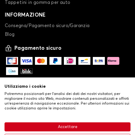
Tappetini in gomma per auto
INFORMAZIONE
Consegna/Pagamento sicuro/Garanzia
Blog
Pagamento sicuro
Utilizziamo i cookie
Potremmo posizionarli per l'analisi dei dati dei nostri visitatori, per
migliorare il nostro sito Web, mostrare contenuti personalizzati e offrirti
un'esperienza di navigazione eccezionale. Per ulteriori informazioni sui
cookie utilizziamo aprire le impostazioni.
-
© Copyright 2026 Stilistauto
•
Condizioni generali di vendita
Accettare
•
Politica sulla privacy e sui cookie
Livraison
32,53 €