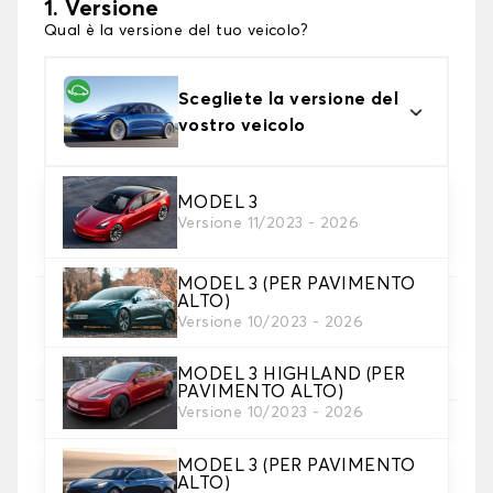
1. Versione
Qual è la versione del tuo veicolo?
Scegliete la versione del
vostro veicolo
MODEL 3
2. Materiale
Versione 11/2023 - 2026
scegli il materiale del tappetini per baule
MODEL 3 (PER PAVIMENTO
ALTO)
3. Colori dei tappetini
Versione 10/2023 - 2026
Scegli il materiale del tappetino baule.
MODEL 3 HIGHLAND (PER
PAVIMENTO ALTO)
Versione 10/2023 - 2026
4. Materiale della cinghia
Scegliere il materiale della cinghia.
MODEL 3 (PER PAVIMENTO
ALTO)