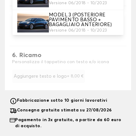
Versione 06/2018 - 10/2023
MODEL 3 (POSTERIORE
PAVIMENTO BASSO +
BAGAGLIAIO ANTERIORE)
5. Colore dela cinghia
Versione 06/2018 - 10/2023
Scegliere il colore del cinturino.
6. Ricamo
Personalizza il tappetino con testo e/o icona
Aggiungere testo e logo
+
8,00 €
Fabbricazione sotto 10 giorni lavorativi
Consegna gratuita stimata su 27/08/2026
Pagamento in 3x gratuito, a partire da 60 euro
di acquisto.