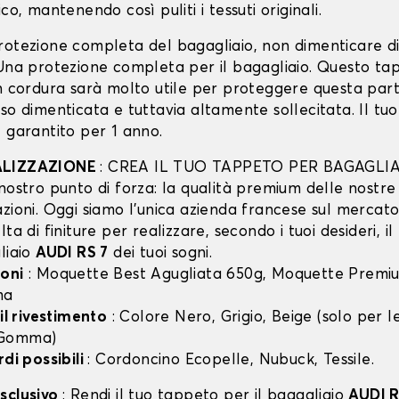
co, mantenendo così puliti i tessuti originali.
rotezione completa del bagagliaio, non dimenticare d
 Una protezione completa per il bagagliaio. Questo ta
in cordura sarà molto utile per proteggere questa part
so dimenticata e tuttavia altamente sollecitata. Il tu
 garantito per 1 anno.
ALIZZAZIONE
: CREA IL TUO TAPPETO PER BAGAGLIA
nostro punto di forza: la qualità premium delle nostre
zioni. Oggi siamo l’unica azienda francese sul mercato 
lta di finiture per realizzare, secondo i tuoi desideri, i
liaio
AUDI RS 7
dei tuoi sogni.
oni
: Moquette Best Agugliata 650g, Moquette Premiu
ma
 il rivestimento
: Colore Nero, Grigio, Beige (solo per
 Gomma)
rdi possibili
: Cordoncino Ecopelle, Nubuck, Tessile.
sclusivo
: Rendi il tuo tappeto per il bagagliaio
AUDI R