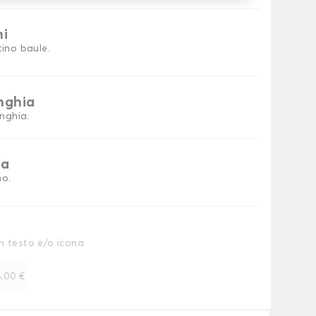
ni
tino baule.
inghia
inghia.
ia
no.
n testo e/o icona
,00 €