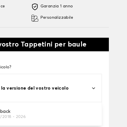
oce
Garanzia 1 anno
Personalizzabile
 vostro Tappetini per baule
icolo?
 la versione del vostro veicolo
tback
7/2018 - 2026
tini per baule