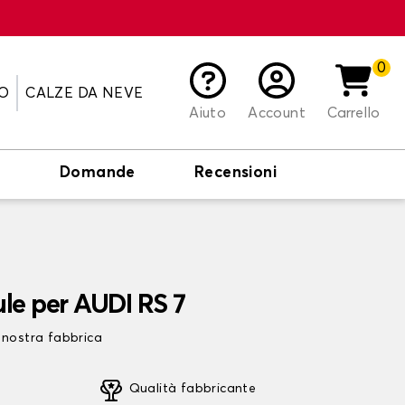
0
O
CALZE DA NEVE
Aiuto
Account
Carrello
o
Domande
Recensioni
ule per AUDI RS 7
 nostra fabbrica
Qualità fabbricante