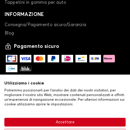
Tappetini in gomma per auto
INFORMAZIONE
Consegna/Pagamento sicuro/Garanzia
Blog
Pagamento sicuro
Utilizziamo i cookie
Potremmo posizionarli per l'analisi dei dati dei nostri visitatori, per
migliorare il nostro sito Web, mostrare contenuti personalizzati e offrirti
un'esperienza di navigazione eccezionale. Per ulteriori informazioni sui
cookie utilizziamo aprire le impostazioni.
-
© Copyright 2026 Stilistauto
•
Condizioni generali di vendita
Accettare
•
Politica sulla privacy e sui cookie
Livraison
32,53 €