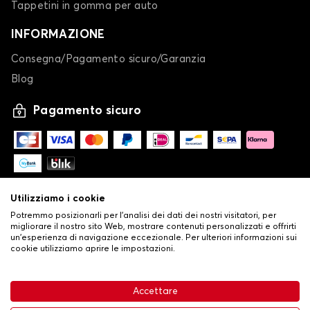
Tappetini in gomma per auto
INFORMAZIONE
Consegna/Pagamento sicuro/Garanzia
Blog
Pagamento sicuro
Utilizziamo i cookie
Potremmo posizionarli per l'analisi dei dati dei nostri visitatori, per
migliorare il nostro sito Web, mostrare contenuti personalizzati e offrirti
un'esperienza di navigazione eccezionale. Per ulteriori informazioni sui
cookie utilizziamo aprire le impostazioni.
-
© Copyright 2026 Stilistauto
•
Condizioni generali di vendita
Accettare
•
Politica sulla privacy e sui cookie
Livraison
32,53 €