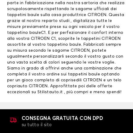
parte in fabbricazione nella nostra sartoria che realizza
scrupolosamente rispettando le sagome ufficiali dei
tappetini baule sulla casa produttrice CITROEN. Questa
grazie al nostro reparto studi , digitalizza tutte le
misure previamente prese su ogni veicolo per il vostro
tappetino bauleC1. E per perfezionare il confort interno
alla vostra CITROEN C1, scoprite le
tappetini CITROEN
assortite al vostro tappetino baule. Fabbricati sempre
su misura secondo le sagome CITROEN, potete
ugualmente personalizzarli secondo il vostro gusto con
una vasta scelta di colori seguendo le vostre voglie.
Siamo in grado di offrirvi anche una combinazione che
completa il vostro ordine sui tappetini baule optando
per un gioco completo di
coprisedili CITROEN
e un telo
copriauto CITROEN. Approfittate poi delle offerte
eccezionali su Stilistauto.it , più compri e meno spendi!
CONSEGNA GRATUITA CON DPD
su tutto il sito