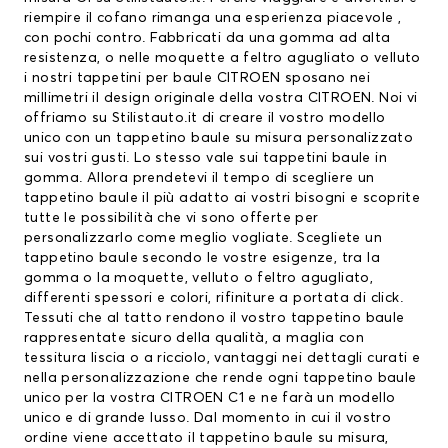
riempire il cofano rimanga una esperienza piacevole ,
con pochi contro. Fabbricati da una gomma ad alta
resistenza, o nelle moquette a feltro agugliato o velluto
i nostri
tappetini per baule CITROEN
sposano nei
millimetri il design originale della vostra CITROEN. Noi vi
offriamo su Stilistauto.it di creare il vostro modello
unico con un tappetino baule su misura personalizzato
sui vostri gusti. Lo stesso vale sui tappetini baule in
gomma. Allora prendetevi il tempo di scegliere un
tappetino baule il più adatto ai vostri bisogni e scoprite
tutte le possibilità che vi sono offerte per
personalizzarlo come meglio vogliate. Scegliete un
tappetino baule secondo le vostre esigenze, tra la
gomma o la moquette, velluto o feltro agugliato,
differenti spessori e colori, rifiniture a portata di click.
Tessuti che al tatto rendono il vostro tappetino baule
rappresentate sicuro della qualità, a maglia con
tessitura liscia o a ricciolo, vantaggi nei dettagli curati e
nella personalizzazione che rende ogni tappetino baule
unico per la vostra CITROEN C1 e ne farà un modello
unico e di grande lusso. Dal momento in cui il vostro
ordine viene accettato il tappetino baule su misura,