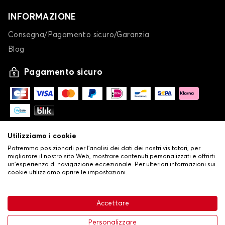
INFORMAZIONE
Consegna/Pagamento sicuro/Garanzia
Blog
Pagamento sicuro
Utilizziamo i cookie
Potremmo posizionarli per l'analisi dei dati dei nostri visitatori, per
migliorare il nostro sito Web, mostrare contenuti personalizzati e offrirti
un'esperienza di navigazione eccezionale. Per ulteriori informazioni sui
cookie utilizziamo aprire le impostazioni.
-
© Copyright 2026 Stilistauto
•
Condizioni generali di vendita
Accettare
•
Politica sulla privacy e sui cookie
Livraison
32,53 €
Aggiungi al carrello
Personalizzare