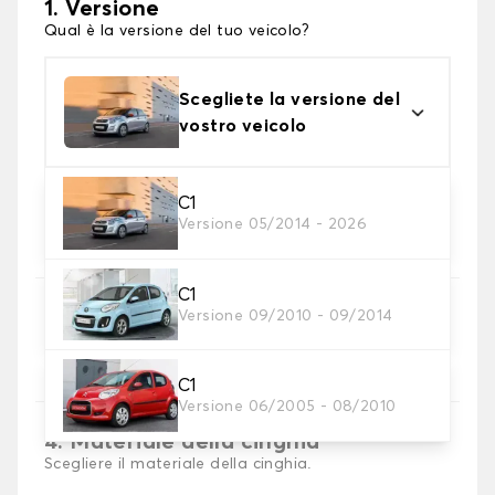
1. Versione
Qual è la versione del tuo veicolo?
Scegliete la versione del
vostro veicolo
C1
2. Materiale
Versione 05/2014 - 2026
scegli il materiale del tappetini per baule
C1
3. Colori dei tappetini
Versione 09/2010 - 09/2014
Scegli il materiale del tappetino baule.
C1
Versione 06/2005 - 08/2010
4. Materiale della cinghia
Scegliere il materiale della cinghia.