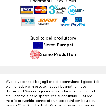
Pagamenti 100% sicuri
Qualità del produttore
Siamo
Europei
Siamo
Produttori
Viva le vacanze, i bagagli che si accumulano, i giocattoli
pieni di sabbia in estate, i stivali bagnati di neve
d’invernor ! Viva i viaggi e i ricordi che si accumulano !
Ma il contro è nello sporco che si accumula…. Allora
meglio prevenirlo, comprate un
tappetini per baule
su
misura C1 su Stilistauto.it. Perchè viaggiare e divertirsi e