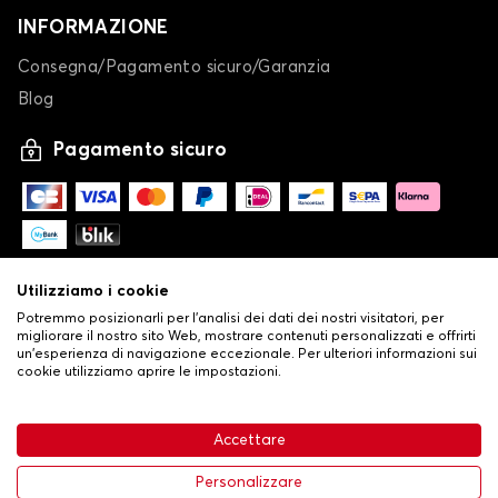
INFORMAZIONE
Consegna/Pagamento sicuro/Garanzia
Blog
Pagamento sicuro
Utilizziamo i cookie
Potremmo posizionarli per l'analisi dei dati dei nostri visitatori, per
migliorare il nostro sito Web, mostrare contenuti personalizzati e offrirti
un'esperienza di navigazione eccezionale. Per ulteriori informazioni sui
cookie utilizziamo aprire le impostazioni.
-
© Copyright 2026 Stilistauto
•
Condizioni generali di vendita
Accettare
•
Politica sulla privacy e sui cookie
Livraison
32,53 €
Aggiungi al carrello
Personalizzare