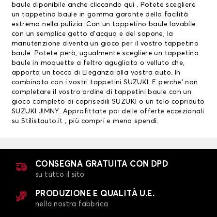
baule diponibile anche
cliccando quì
. Potete scegliere
un tappetino baule in gomma garante della facilità
estrema nella pulizia. Con un tappetino baule lavabile
con un semplice getto d’acqua e del sapone, la
manutenzione diventa un gioco per il vostro tappetino
baule. Potete però, ugualmente scegliere un tappetino
baule in moquette a feltro agugliato o velluto che,
apporta un tocco di Eleganza alla vostra auto. In
combinato con i vostri
tappetini SUZUKI
. E perche’ non
completare il vostro ordine di tappetini baule con un
gioco completo di
coprisedili SUZUKI
o un telo copriauto
SUZUKI JIMNY. Approfittate poi delle offerte eccezionali
su Stilistauto.it , più compri e meno spendi.
CONSEGNA GRATUITA CON DPD
su tutto il sito
PRODUZIONE E QUALITÀ U.E.
nella nostra fabbrica