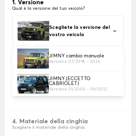
1. Versione
Qual è la versione del tuo veicolo?
Scegliete la versione del
vostro veicolo
JIMNY cambio manuale
2. Materiale
Versione 07/2018 - 2026
scegli il materiale del tappetini per baule
JIMNY (ECCETTO
CABRIOLET)
3. Colori dei tappetini
Versione 01/2005 - 09/2012
Scegli il materiale del tappetino baule.
4. Materiale della cinghia
Scegliere il materiale della cinghia.