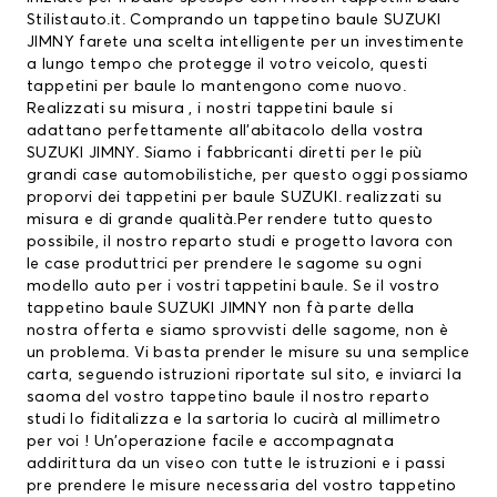
Stilistauto.it. Comprando un tappetino baule SUZUKI
JIMNY farete una scelta intelligente per un investimente
a lungo tempo che protegge il votro veicolo, questi
tappetini per baule
lo mantengono come nuovo.
Realizzati su misura , i nostri tappetini baule si
adattano perfettamente all’abitacolo della vostra
SUZUKI JIMNY. Siamo i fabbricanti diretti per le più
grandi case automobilistiche, per questo oggi possiamo
proporvi dei
tappetini per baule SUZUKI
. realizzati su
misura e di grande qualità.Per rendere tutto questo
possibile, il nostro reparto studi e progetto lavora con
le case produttrici per prendere le sagome su ogni
modello auto per i vostri tappetini baule. Se il vostro
tappetino baule SUZUKI JIMNY non fà parte della
nostra offerta e siamo sprovvisti delle sagome, non è
un problema. Vi basta prender le misure su una semplice
carta, seguendo istruzioni riportate sul sito, e inviarci la
saoma del vostro tappetino baule il nostro reparto
studi lo fiditalizza e la sartoria lo cucirà al millimetro
per voi ! Un’operazione facile e accompagnata
addirittura da un viseo con tutte le istruzioni e i passi
pre prendere le misure necessaria del vostro tappetino