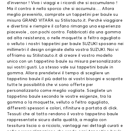
d’invernor ! Viva i viaggi e i ricordi che si accumulano !
Ma il contro è nello sporco che si accumula…. Allora
meglio prevenirlo, comprate un
tappetini per baule
su
misura GRAND VITARA su Stilistauto.it. Perchè viaggiare
e divertirsi e riempire il cofano rimanga una esperienza
piacevole , con pochi contro. Fabbricati da una gomma
ad alta resistenza, o nelle moquette a feltro agugliato
o velluto i nostri
tappetini per baule SUZUKI
sposano nei
millimetri il design originale della vostra SUZUKI. Noi vi
offriamo su Stilistauto.it di creare il vostro modello
unico con un tappetino baule su misura personalizzato
sui vostri gusti. Lo stesso vale sui tappetini baule in
gomma. Allora prendetevi il tempo di scegliere un
tappetino baule il più adatto ai vostri bisogni e scoprite
tutte le possibilità che vi sono offerte per
personalizzarlo come meglio vogliate. Scegliete un
tappetino baule secondo le vostre esigenze, tra la
gomma o la moquette, velluto o feltro agugliato,
differenti spessori e colori, rifiniture a portata di click.
Tessuti che al tatto rendono il vostro tappetino baule
rappresentate sicuro della qualità, a maglia con
tessitura liscia o a ricciolo, vantaggi nei dettagli curati e