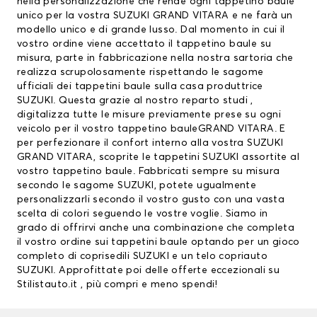
nella personalizzazione che rende ogni tappetino baule
unico per la vostra SUZUKI GRAND VITARA e ne farà un
modello unico e di grande lusso. Dal momento in cui il
vostro ordine viene accettato il tappetino baule su
misura, parte in fabbricazione nella nostra sartoria che
realizza scrupolosamente rispettando le sagome
ufficiali dei tappetini baule sulla casa produttrice
SUZUKI. Questa grazie al nostro reparto studi ,
digitalizza tutte le misure previamente prese su ogni
veicolo per il vostro tappetino bauleGRAND VITARA. E
per perfezionare il confort interno alla vostra SUZUKI
GRAND VITARA, scoprite le
tappetini SUZUKI
assortite al
vostro tappetino baule. Fabbricati sempre su misura
secondo le sagome SUZUKI, potete ugualmente
personalizzarli secondo il vostro gusto con una vasta
scelta di colori seguendo le vostre voglie. Siamo in
grado di offrirvi anche una combinazione che completa
il vostro ordine sui tappetini baule optando per un gioco
completo di
coprisedili SUZUKI
e un telo copriauto
SUZUKI. Approfittate poi delle offerte eccezionali su
Stilistauto.it , più compri e meno spendi!