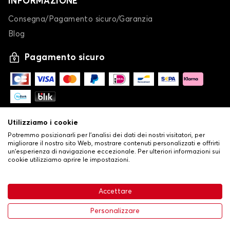
INFORMAZIONE
Consegna/Pagamento sicuro/Garanzia
Blog
Pagamento sicuro
Utilizziamo i cookie
Potremmo posizionarli per l'analisi dei dati dei nostri visitatori, per
migliorare il nostro sito Web, mostrare contenuti personalizzati e offrirti
un'esperienza di navigazione eccezionale. Per ulteriori informazioni sui
cookie utilizziamo aprire le impostazioni.
-
© Copyright 2026 Stilistauto
•
Condizioni generali di vendita
Accettare
•
Politica sulla privacy e sui cookie
Livraison
32,53 €
Aggiungi al carrello
Personalizzare
-20%
40,66 €