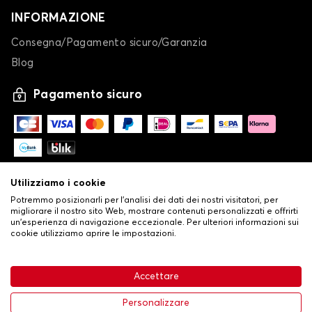
INFORMAZIONE
Consegna/Pagamento sicuro/Garanzia
Blog
Pagamento sicuro
Utilizziamo i cookie
Potremmo posizionarli per l'analisi dei dati dei nostri visitatori, per
migliorare il nostro sito Web, mostrare contenuti personalizzati e offrirti
un'esperienza di navigazione eccezionale. Per ulteriori informazioni sui
cookie utilizziamo aprire le impostazioni.
-
© Copyright 2026 Stilistauto
•
Condizioni generali di vendita
Accettare
•
Politica sulla privacy e sui cookie
Livraison
32,53 €
Aggiungi al carrello
Personalizzare