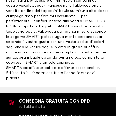
nostri sarti per sposare al millimetro i contorni del
vostro veicolo.Leader francese nella fabbricazione e
vendita on-line dei tappetini baule su misura alta classe,
ci impegniamo per fornirvi l’eccellenza. E per
perfezionare il confort interno alla vostra SMART FOR
FOUR, scoprite le
tappetini SMART
assortite al vostro
tappetino baule. Fabbricati sempre su misura secondo
le sagome SMART, potete ugualmente personalizzarli
secondo il vostro gusto con una vasta scelta di colori
seguendo le vostre voglie. Siamo in grado di offrirvi
anche una combinazione che completa il vostro ordine
sui tappetini baule optando per un gioco completo di
coprisedili SMART
e un telo copriauto
SMART.Approfittate poi delle offerte eccezionali su
Stilistauto.it , risparmiate tutto l’anno facendovi
piacere.
CONSEGNA GRATUITA CON DPD
su tutto il sito