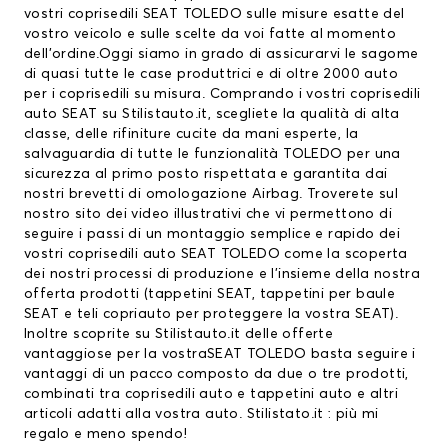
vostri coprisedili SEAT TOLEDO sulle misure esatte del
vostro veicolo e sulle scelte da voi fatte al momento
dell’ordine.Oggi siamo in grado di assicurarvi le sagome
di quasi tutte le case produttrici e di oltre 2000 auto
per i coprisedili su misura. Comprando i vostri coprisedili
auto SEAT su Stilistauto.it, scegliete la qualità di alta
classe, delle rifiniture cucite da mani esperte, la
salvaguardia di tutte le funzionalità TOLEDO per una
sicurezza al primo posto rispettata e garantita dai
nostri brevetti di omologazione Airbag. Troverete sul
nostro sito dei video illustrativi che vi permettono di
seguire i passi di un montaggio semplice e rapido dei
vostri coprisedili auto SEAT TOLEDO come la scoperta
dei nostri processi di produzione e l’insieme della nostra
offerta prodotti (
tappetini SEAT
,
tappetini per baule
SEAT
e teli copriauto per proteggere la vostra SEAT).
Inoltre scoprite su Stilistauto.it delle offerte
vantaggiose per la vostraSEAT TOLEDO basta seguire i
vantaggi di un pacco composto da due o tre prodotti,
combinati tra coprisedili auto e tappetini auto e altri
articoli adatti alla vostra auto. Stilistato.it : più mi
regalo e meno spendo!