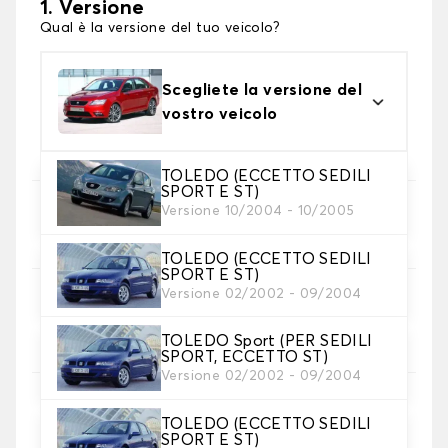
1. Versione
Qual è la versione del tuo veicolo?
Scegliete la versione del
vostro veicolo
TOLEDO (ECCETTO SEDILI
SPORT E ST)
Versione 10/2004 - 10/2005
2. Set di coperture
Selezionare i coprisedili necessari
TOLEDO (ECCETTO SEDILI
SPORT E ST)
Versione 02/2002 - 09/2004
3. Materiale
Scegliete il materiale per le vostre coperture.
TOLEDO Sport (PER SEDILI
SPORT, ECCETTO ST)
Versione 02/2002 - 09/2004
TOLEDO (ECCETTO SEDILI
4. Colore
SPORT E ST)