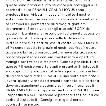
innovazioni tecnologiche mirate a facilitarvi la vita,
queste sono prima di tutto studiate per proteggervi ! I
coprisedili auto RENAULT GRAND MODUS sono
omologati per Airbag : in caso di impatto il nostro
sistema esclusivo provvisto di filo fusibile è brevettato
per rompersi e permettere all’airbag di gonfiarsi
liberamente. Stesso vale per gli attacchi ISOFIX dei
seggiolini bambini che restano perfettamente accessibili
grazie allo studio di aperture sulle fodere auto .
Tutte le altre funzionalità’ che la vostra GRAND MODUS
offre sono rispettate grazie ai nostri coprisedili auto :
accesso alla tasca portaoggetti e mensola, accesso al
bracciolo posteriore con suo rivestimento e apertura
maniglie per i veicoli a tre porte. Come è possibile tutto
questo ? Il nostro reparto studi e progetto Stilistauto.it
si occupa di digitalizzare tutte le sagome auto esistenti
della casa produttrice RENAULT e una volta terminato il
lavoro, questo viene direttamente passato alla sartoria
dove artigianalmente cuciamo su misura il coprisedili
GRAND MODUS, vos
tappetini per baule RENAULT
come
i
tappetiniRENAULT
secondo le personalizzazioni da voi
scelte. Stilistauto.it : Consigli intelligenti per dei
coprisedili su misura .