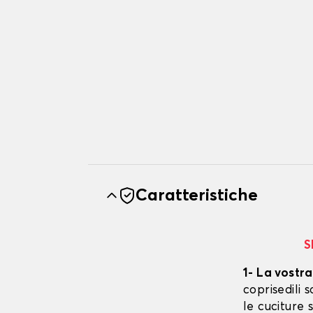
Caratteristiche
S
1- La vostra
coprisedili
le cuciture 