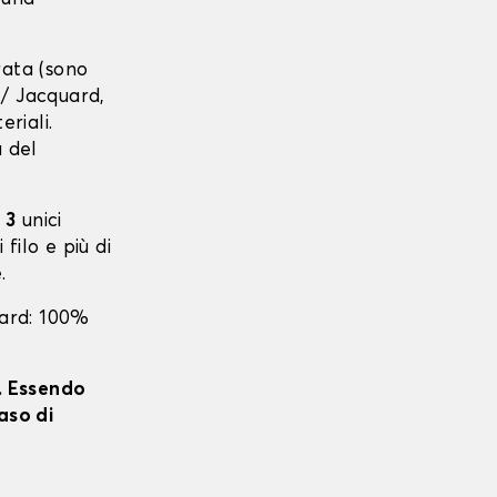
urata (sono
r / Jacquard,
eriali.
a del
 3
unici
 filo e più di
.
uard: 100%
i. Essendo
aso di