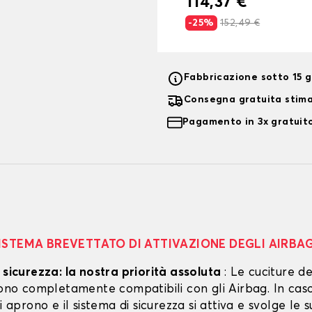
114,37 €
-25%
152,49 €
Fabbricazione sotto 15 gi
Consegna gratuita stim
Pagamento in 3x gratuito
ISTEMA BREVETTATO DI ATTIVAZIONE DEGLI AIRBA
 sicurezza: la nostra priorità assoluta
: Le cuciture de
 sono completamente compatibili con gli Airbag. In cas
si aprono e il sistema di sicurezza si attiva e svolge le s