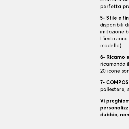
perfetta pr
5- Stile e fi
disponibili 
imitazione b
L'imitazione
modello).
6- Ricamo e
ricamando il 
20 icone son
7- COMPOS
poliestere, 
Vi preghiamo
personalizza
dubbio, non