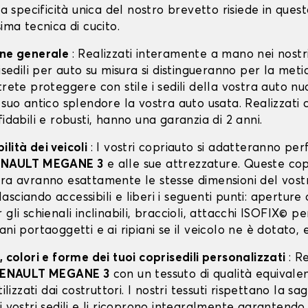
 La specificità unica del nostro brevetto risiede in ques
sima tecnica di cucito.
one generale
: Realizzati interamente a mano nei nostri
risedili per auto su misura si distingueranno per la meti
trete proteggere con stile i sedili della vostra auto n
 suo antico splendore la vostra auto usata. Realizzati 
fidabili e robusti, hanno una garanzia di 2 anni.
lità dei veicoli
: I vostri copriauto si adatteranno p
ENAULT MEGANE 3
e alle sue attrezzature. Queste co
ura avranno esattamente le stesse dimensioni del vos
 lasciando accessibili e liberi i seguenti punti: aperture 
 gli schienali inclinabili, braccioli, attacchi ISOFIX© p
ani portaoggetti e ai ripiani se il veicolo ne è dotato, 
, colori e forme dei tuoi coprisedili personalizzati
: R
ENAULT MEGANE 3
con un tessuto di qualità equivale
tilizzati dai costruttori. I nostri tessuti rispettano la s
i vostri sedili e li ricoprono integralmente garantendo