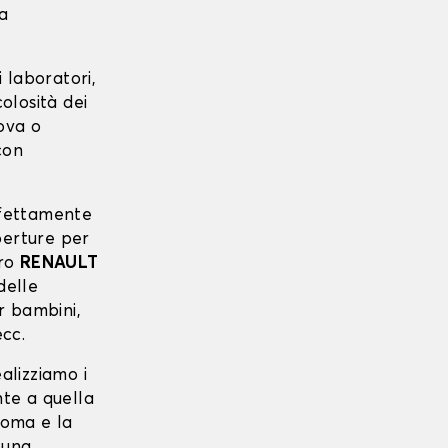
ta
 laboratori,
colosità dei
uova o
con
erfettamente
perture per
tro
RENAULT
delle
er bambini,
ecc.
ealizziamo i
nte a quella
agoma e la
 una