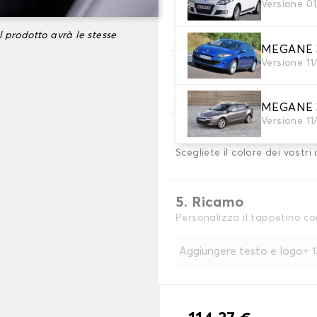
Versione 01
2. Set di coperture
Selezionare i coprisedili nec
l prodotto avrà le stesse
MEGANE 3
Versione 11
3. Materiale
Scegliete il materiale per le
MEGANE 3
Versione 11
4. Colore
Scegliete il colore dei vostri 
5. Ricamo
Personalizza il tappetino co
Aggiungere testo e logo
+