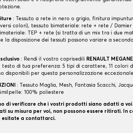
otezione.
niture
: Tessuto a rete in nero o grigio, finitura impunt
diversi colori), tessuto bimateriale: rete + rete / Damie
imateriale: TEP + rete (si tratta di un mix tra i due mat
 e la disposizione dei tessuti possono variare a second
sclusivo
: Rendi il vostro coprisedili
RENAULT MEGANE
testo di tua preferenza: 5 tipi di carattere, 11 colori di
o disponibili per questa personalizzazione eccezionale
IZIONI
: Tessuto Maglia, Mesh, Fantasia Scacchi, Jacq
similpelle: 100% poliestere
 di verificare che i vostri prodotti siano adatti a vo
ti su misura per voi, non possono essere ritirati. In c
 esitate a contattarci.