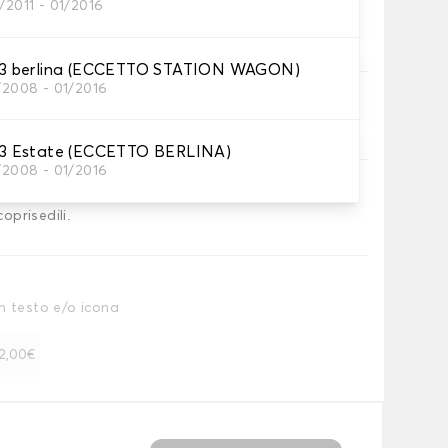
/2011 - 01/2016
essari
 berlina (ECCETTO STATION WAGON)
/2008 - 01/2016
 vostre coperture.
 Estate (ECCETTO BERLINA)
/2008 - 01/2016
coprisedili.
n testo e/o icona
 12,00€