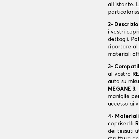
all'istante.
particolaris
2- Descrizi
i vostri cop
dettagli. Po
riportare al
materiali af
3- Compatibi
al vostro
R
auto su mis
MEGANE 3
,
maniglie per
accesso ai v
4- Materiali
coprisedili
R
dei tessuti u
struttura de