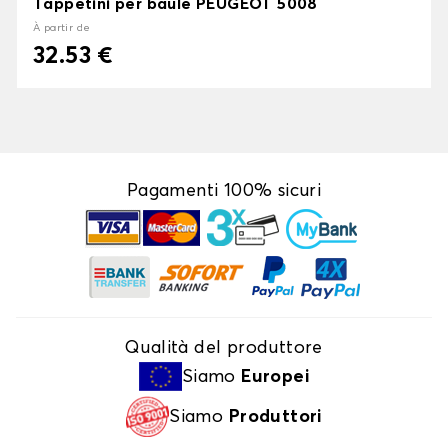
Tappetini per baule PEUGEOT 5008
À partir de
32.53 €
Pagamenti 100% sicuri
Qualità del produttore
Siamo
Europei
Siamo
Produttori