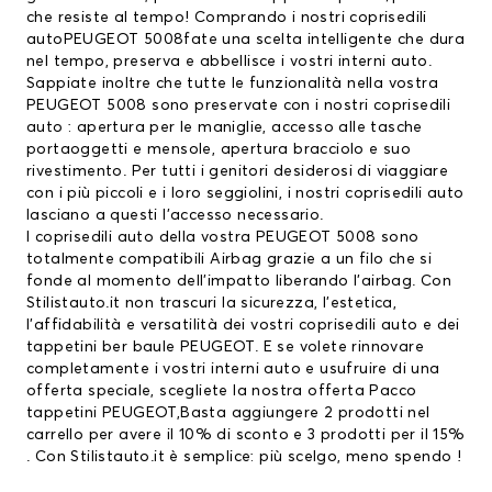
che resiste al tempo! Comprando i nostri coprisedili
autoPEUGEOT 5008fate una scelta intelligente che dura
nel tempo, preserva e abbellisce i vostri interni auto.
Sappiate inoltre che tutte le funzionalità nella vostra
PEUGEOT 5008 sono preservate con i nostri coprisedili
auto : apertura per le maniglie, accesso alle tasche
portaoggetti e mensole, apertura bracciolo e suo
rivestimento. Per tutti i genitori desiderosi di viaggiare
con i più piccoli e i loro seggiolini, i nostri coprisedili auto
lasciano a questi l’accesso necessario.
I coprisedili auto della vostra PEUGEOT 5008 sono
totalmente compatibili Airbag grazie a un filo che si
fonde al momento dell’impatto liberando l’airbag. Con
Stilistauto.it non trascuri la sicurezza, l’estetica,
l’affidabilità e versatilità dei vostri coprisedili auto e dei
tappetini ber baule PEUGEOT
. E se volete rinnovare
completamente i vostri interni auto e usufruire di una
offerta speciale, scegliete la nostra offerta Pacco
tappetini PEUGEOT
,Basta aggiungere 2 prodotti nel
carrello per avere il 10% di sconto e 3 prodotti per il 15%
. Con Stilistauto.it è semplice: più scelgo, meno spendo !