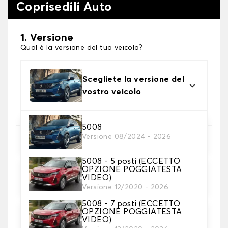
Coprisedili Auto
1. Versione
Qual è la versione del tuo veicolo?
Scegliete la versione del
vostro veicolo
5008
Versione 08/2024 - 2026
2. Set di coperture
Selezionare i coprisedili necessari
5008 - 5 posti (ECCETTO
OPZIONE POGGIATESTA
VIDEO)
Versione 12/2020 - 2026
3. Materiale
Scegliete il materiale per le vostre coperture.
5008 - 7 posti (ECCETTO
OPZIONE POGGIATESTA
VIDEO)