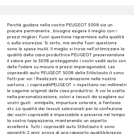
Perchè guidare nella vostra PEUGEOT 5008 sia un
piacere permanente , bisogna esigere il meglio con i
prezzi migliori. Fuori questione risparmiare sulla qualità
o sulla sicurezza. Si certo, ma anche fuori questione
sono le spese inutili. Il meglio si trova nell’ottimizzare la
qualità della casa produttrice PEUGEOT preservandone
il valore per la 5008 proteggendo i vostri sedili auto con
delle fodere su misura a prezzi imparagonabili. Les
coprisedili auto
PEUGEOT 5008 della Stilistauto.it sono
fatti per voi ! Realizzati su ordinazione nella nostra
sartoria , i
coprisediliPEUGEOT
> rispettano nei millimetri
le sagome originali delle case produttrici. A voi la scelta
nella personalizzazione, colori e tessuti da scegliere sui
vostri gusti : similpelle, impunture colorate, a fantasia
etc..La qualità dei tessuti selezionati per la confezione
dei vostri coprisedili è impeccabile e preserva nel tempo
la vostra tappezzeria, mantenendo un aspetto
eccellente. Tutti i coprisedili auto Stilistauto.it sono
garantiti 2 anni, prova di una rapporto qualità/prezzo