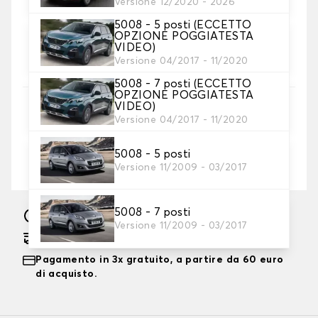
Versione 12/2020 - 2026
5008 - 5 posti (ECCETTO
OPZIONE POGGIATESTA
4. Colore
VIDEO)
Scegliete il colore dei vostri coprisedili.
Versione 04/2017 - 11/2020
5008 - 7 posti (ECCETTO
OPZIONE POGGIATESTA
VIDEO)
5. Ricamo
Versione 04/2017 - 11/2020
Personalizza il tappetino con testo e/o icona
5008 - 5 posti
Aggiungere testo e logo
+ 12,00€
Versione 11/2009 - 03/2017
5008 - 7 posti
Fabbricazione sotto 15 giorni lavorativi
Versione 11/2009 - 03/2017
Consegna gratuita stimata su 03/09/2026
Pagamento in 3x gratuito, a partire da 60 euro
di acquisto.