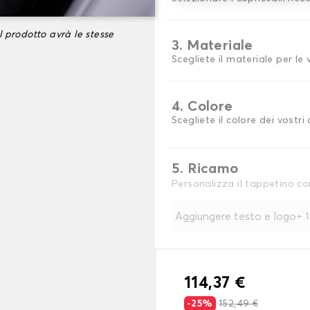
l prodotto avrà le stesse
3. Materiale
Scegliete il materiale per le
4. Colore
Scegliete il colore dei vostri 
5. Ricamo
Personalizza il tappetino co
Aggiungere testo e logo
+
114,37 €
-25%
152,49 €