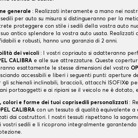
one generale
: Realizzati interamente a mano nei nostri
risedili per auto su misura si distingueranno per la meti
trete proteggere con stile i sedili della vostra auto n
 suo antico splendore la vostra auto usata. Realizzati 
fidabili e robusti, hanno una garanzia di 2 anni.
lità dei veicoli
: I vostri copriauto si adatteranno p
EL CALIBRA
e alle sue attrezzature. Queste copertu
vranno esattamente le stesse dimensioni del vostro
OP
asciando accessibili e liberi i seguenti punti: aperture d
 gli schienali inclinabili, braccioli, attacchi ISOFIX© p
ani portaoggetti e ai ripiani se il veicolo ne è dotato, 
, colori e forme dei tuoi coprisedili personalizzati
: R
PEL CALIBRA
con un tessuto di qualità equivalente a 
zzati dai costruttori. I nostri tessuti rispettano la sagom
i vostri sedili e li ricoprono integralmente garantendo
otezione.