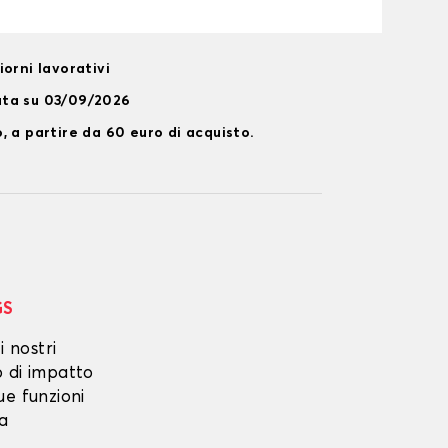
orni lavorativi
ata su 03/09/2026
, a partire da 60 euro di acquisto.
GS
i nostri
o di impatto
ue funzioni
ta