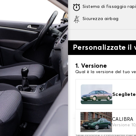
Sistema di fissaggio rap
Sicurezza airbag
Personalizzate il 
1. Versione
Qual è la versione del tuo ve
Scegliete
CALIBRA
Versione 10
2. Set di coperture
Selezionare i coprisedili nec