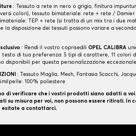
niture
: Tessuto a rete in nero o grigio, finitura impunt
diversi colori), tessuto bimateriale: rete + rete / Damie
imateriale: TEP + rete (si tratta di un mix tra i due mat
 e la disposizione dei tessuti possono variare a second
sclusivo
: Rendi il vostro coprisedili
OPEL CALIBRA
uni
testo di tua preferenza: 5 tipi di carattere, 11 colori di
o disponibili per questa personalizzazione eccezionale
IZIONI
: Tessuto Maglia, Mesh, Fantasia Scacchi, Jacq
similpelle: 100% poliestere
 di verificare che i vostri prodotti siano adatti a vo
ti su misura per voi, non possono essere ritirati. In c
 esitate a contattarci.