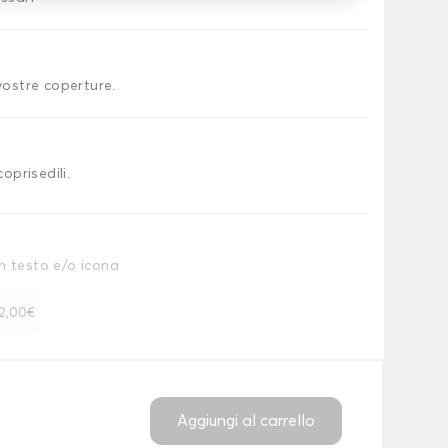
 vostre coperture.
coprisedili.
n testo e/o icona
 12,00€
Aggiungi al carrello