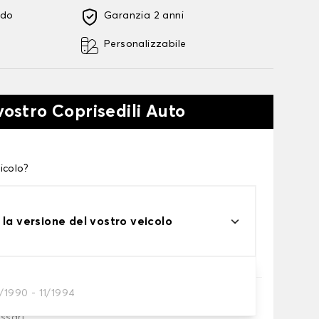
ido
Garanzia 2 anni
Personalizzabile
vostro Coprisedili Auto
icolo?
 la versione del vostro veicolo
/1990 - 11/1994
essari