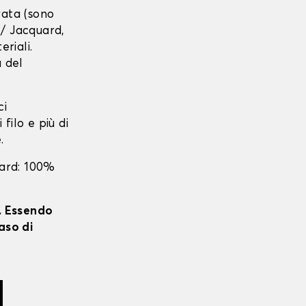
urata (sono
r / Jacquard,
eriali.
a del
ci
 filo e più di
.
uard: 100%
i. Essendo
aso di