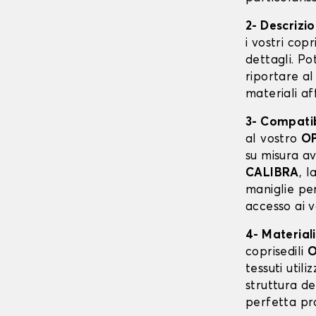
2- Descrizi
i vostri cop
dettagli. Po
riportare al
materiali af
3- Compatibi
al vostro
OP
su misura a
CALIBRA
, l
maniglie per
accesso ai v
4- Materiali
coprisedili
O
tessuti utili
struttura de
perfetta pr