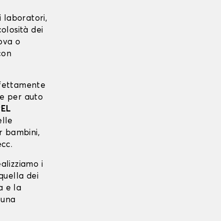
 laboratori,
colosità dei
uova o
con
erfettamente
re per auto
EL
elle
er bambini,
ecc.
ealizziamo i
quella dei
a e la
 una