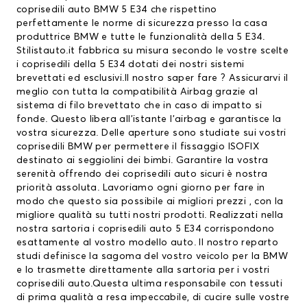
coprisedili auto
BMW 5 E34 che rispettino
perfettamente le norme di sicurezza presso la casa
produttrice BMW e tutte le funzionalità della 5 E34.
Stilistauto.it fabbrica su misura secondo le vostre scelte
i coprisedili della 5 E34 dotati dei nostri sistemi
brevettati ed esclusivi.Il nostro saper fare ? Assicurarvi il
meglio con tutta la compatibilità Airbag grazie al
sistema di filo brevettato che in caso di impatto si
fonde. Questo libera all’istante l’airbag e garantisce la
vostra sicurezza. Delle aperture sono studiate sui vostri
coprisedili BMW
per permettere il fissaggio ISOFIX
destinato ai seggiolini dei bimbi. Garantire la vostra
serenità offrendo dei coprisedili auto sicuri è nostra
priorità assoluta. Lavoriamo ogni giorno per fare in
modo che questo sia possibile ai migliori prezzi , con la
migliore qualità su tutti nostri prodotti. Realizzati nella
nostra sartoria i coprisedili auto 5 E34 corrispondono
esattamente al vostro modello auto. Il nostro reparto
studi definisce la sagoma del vostro veicolo per la BMW
e lo trasmette direttamente alla sartoria per i vostri
coprisedili auto.Questa ultima responsabile con tessuti
di prima qualità a resa impeccabile, di cucire sulle vostre