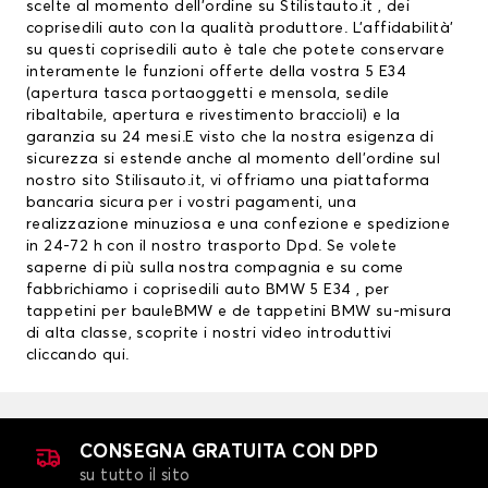
scelte al momento dell’ordine su Stilistauto.it , dei
coprisedili auto con la qualità produttore. L’affidabilità’
su questi coprisedili auto è tale che potete conservare
interamente le funzioni offerte della vostra 5 E34
(apertura tasca portaoggetti e mensola, sedile
ribaltabile, apertura e rivestimento braccioli) e la
garanzia su 24 mesi.E visto che la nostra esigenza di
sicurezza si estende anche al momento dell’ordine sul
nostro sito Stilisauto.it, vi offriamo una piattaforma
bancaria sicura per i vostri pagamenti, una
realizzazione minuziosa e una confezione e spedizione
in 24-72 h con il nostro trasporto Dpd. Se volete
saperne di più sulla nostra compagnia e su come
fabbrichiamo i coprisedili auto BMW 5 E34 , per
tappetini per bauleBMW
e de
tappetini BMW
su-misura
di alta classe, scoprite i nostri video introduttivi
cliccando qui
.
CONSEGNA GRATUITA CON DPD
su tutto il sito