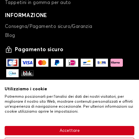
Tappetini in gomma per auto
INFORMAZIONE
Consegna/Pagamento sicuro/Garanzia
Blog
Pagamento sicuro
Utilizziamo i cookie
Potremmo posizionarli per l'analisi dei dati dei nostri visitatori, per
migliorare il nostro sito Web, mostrare contenuti personalizzati e offrirti
un'esperienza di navigazione eccezionale. Per ulteriori informazioni sui
cookie utilizziamo aprire le impostazioni.
-
© Copyright 2026 Stilistauto
•
Condizioni generali di vendita
Accettare
•
Politica sulla privacy e sui cookie
Livraison
114,37 €