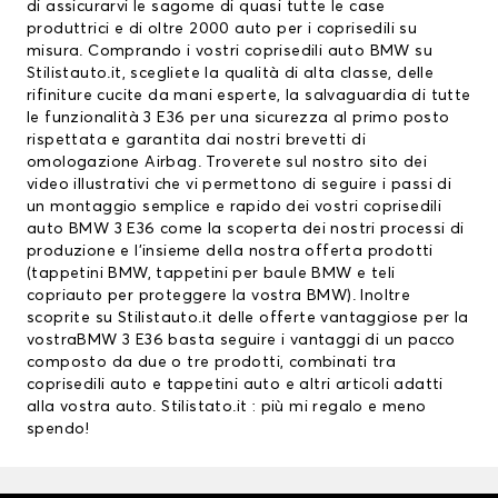
di assicurarvi le sagome di quasi tutte le case
produttrici e di oltre 2000 auto per i coprisedili su
misura. Comprando i vostri coprisedili auto BMW su
Stilistauto.it, scegliete la qualità di alta classe, delle
rifiniture cucite da mani esperte, la salvaguardia di tutte
le funzionalità 3 E36 per una sicurezza al primo posto
rispettata e garantita dai nostri brevetti di
omologazione Airbag. Troverete sul nostro sito dei
video illustrativi che vi permettono di seguire i passi di
un montaggio semplice e rapido dei vostri coprisedili
auto BMW 3 E36 come la scoperta dei nostri processi di
produzione e l’insieme della nostra offerta prodotti
(
tappetini BMW
,
tappetini per baule BMW
e teli
copriauto per proteggere la vostra BMW). Inoltre
scoprite su Stilistauto.it delle offerte vantaggiose per la
vostraBMW 3 E36 basta seguire i vantaggi di un pacco
composto da due o tre prodotti, combinati tra
coprisedili auto e tappetini auto e altri articoli adatti
alla vostra auto. Stilistato.it : più mi regalo e meno
spendo!