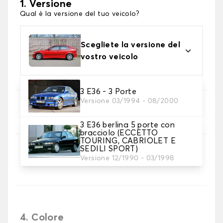
1. Versione
Qual è la versione del tuo veicolo?
Scegliete la versione del
vostro veicolo
3 E36 - 3 Porte
Versione 03/1994 - 08/2000
2. Set di coperture
Selezionare i coprisedili necessari
3 E36 berlina 5 porte con
bracciolo (ECCETTO
TOURING, CABRIOLET E
SEDILI SPORT)
3. Materiale
Versione 12/1990 - 03/1998
Scegliete il materiale per le vostre coperture.
4. Colore