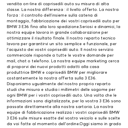
vendita on-line di coprisedili auto su misura di alta
classe. La nostra differenza : il livello offerto. La nostra
forza : il controllo dell’insieme sulla catena di
montaggio, fabbricazione dei vostri
coprisedili auto
per
BMW 3 E36 fino alla loro spedizione.Seriosi e dinamici, la
nostra equipe lavora in grande collaborazione per
ottimizzare il risultato finale. Il nostro reparto tecnico
lavora per garantirvi un sito semplice e funzionale, per
l’acquisto dei vostri coprisedili auto. Il nostro servizio
commerciale risponde a tutte le vostre domande per
mail, chat o telefono. La nostra equipe marketing cerca
di proporvi dei nuovi prodotti adatti alla casa
produttrice BMW e
coprisedili BMW
per migliorare
costantemente la nostra offerta sulla 3 E36.
Disponiamo ugualmente del nostro proprio reparto
studi che misura e studia i millimetri delle sagome per
ogni BMW per i vostri coprisedili auto. Una volta che le
informazioni sono digitalizzate, per la vostra 3 E36 sono
passate direttamente alla nostra sartoria. La nostra
equipe di fabbricazione realizza i vostri coprisedili BMW
3 E36 sulle misure esatte del vostro veicolo e sulle scelte
da voi fatte al momento dell’ordine.Oggi siamo in grado