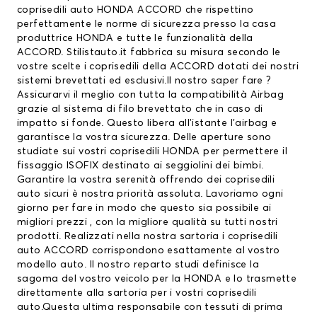
coprisedili auto
HONDA ACCORD che rispettino
perfettamente le norme di sicurezza presso la casa
produttrice HONDA e tutte le funzionalità della
ACCORD. Stilistauto.it fabbrica su misura secondo le
vostre scelte i coprisedili della ACCORD dotati dei nostri
sistemi brevettati ed esclusivi.Il nostro saper fare ?
Assicurarvi il meglio con tutta la compatibilità Airbag
grazie al sistema di filo brevettato che in caso di
impatto si fonde. Questo libera all’istante l’airbag e
garantisce la vostra sicurezza. Delle aperture sono
studiate sui vostri
coprisedili HONDA
per permettere il
fissaggio ISOFIX destinato ai seggiolini dei bimbi.
Garantire la vostra serenità offrendo dei coprisedili
auto sicuri è nostra priorità assoluta. Lavoriamo ogni
giorno per fare in modo che questo sia possibile ai
migliori prezzi , con la migliore qualità su tutti nostri
prodotti. Realizzati nella nostra sartoria i coprisedili
auto ACCORD corrispondono esattamente al vostro
modello auto. Il nostro reparto studi definisce la
sagoma del vostro veicolo per la HONDA e lo trasmette
direttamente alla sartoria per i vostri coprisedili
auto.Questa ultima responsabile con tessuti di prima