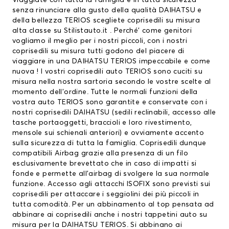
Viaggiate con tutta la famiglia e in tutta sicurezza
senza rinunciare alla gusto della qualità DAIHATSU e
della bellezza TERIOS scegliete coprisedili su misura
alta classe su Stilistauto.it . Perché’ come genitori
vogliamo il meglio per i nostri piccoli, con i nostri
coprisedili su misura tutti godono del piacere di
viaggiare in una DAIHATSU TERIOS impeccabile e come
nuova ! I vostri
coprisedili auto TERIOS sono cuciti su
misura nella nostra sartoria secondo le vostre scelte al
momento dell’ordine. Tutte le normali funzioni della
vostra auto TERIOS sono garantite e conservate con i
nostri
coprisedili DAIHATSU
(sedili reclinabili, accesso alle
tasche portaoggetti, braccioli e loro rivestimento,
mensole sui schienali anteriori) e ovviamente accento
sulla sicurezza di tutta la famiglia. Coprisedili dunque
compatibili Airbag grazie alla presenza di un filo
esclusivamente brevettato che in caso di impatti si
fonde e permette all’airbag di svolgere la sua normale
funzione. Accesso agli attacchi ISOFIX sono previsti sui
coprisedili per attaccare i seggiolini dei più piccoli in
tutta comodità. Per un abbinamento al top pensata ad
abbinare ai coprisedili anche i nostri tappetini auto su
misura per la DAIHATSU TERIOS. Si abbinano ai