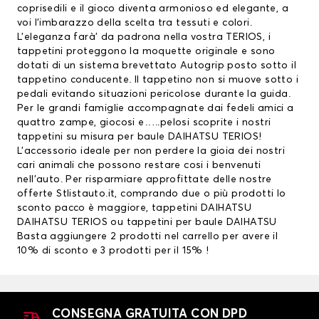
coprisedili e il gioco diventa armonioso ed elegante, a
voi l’imbarazzo della scelta tra tessuti e colori.
L’eleganza farà’ da padrona nella vostra TERIOS, i
tappetini proteggono la moquette originale e sono
dotati di un sistema brevettato Autogrip posto sotto il
tappetino conducente. Il tappetino non si muove sotto i
pedali evitando situazioni pericolose durante la guida.
Per le grandi famiglie accompagnate dai fedeli amici a
quattro zampe, giocosi e…..pelosi scoprite i nostri
tappetini su misura per baule DAIHATSU TERIOS!
L’accessorio ideale per non perdere la gioia dei nostri
cari animali che possono restare cosi i benvenuti
nell’auto. Per risparmiare approfittate delle nostre
offerte Stlistauto.it, comprando due o più prodotti lo
sconto pacco è maggiore,
tappetini DAIHATSU
DAIHATSU TERIOS ou
tappetini per baule DAIHATSU
Basta aggiungere 2 prodotti nel carrello per avere il
10% di sconto e 3 prodotti per il 15% !
CONSEGNA GRATUITA CON DPD