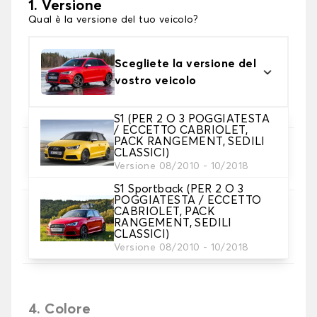
1. Versione
Qual è la versione del tuo veicolo?
Scegliete la versione del
vostro veicolo
S1 (PER 2 O 3 POGGIATESTA
/ ECCETTO CABRIOLET,
PACK RANGEMENT, SEDILI
2. Set di coperture
CLASSICI)
Versione 08/2010 - 10/2018
Selezionare i coprisedili necessari
S1 Sportback (PER 2 O 3
POGGIATESTA / ECCETTO
CABRIOLET, PACK
3. Materiale
RANGEMENT, SEDILI
Scegliete il materiale per le vostre coperture.
CLASSICI)
Versione 08/2010 - 10/2018
4. Colore