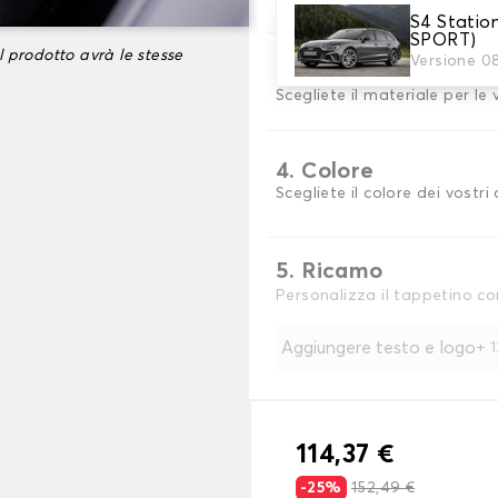
S4 Stati
SPORT)
l prodotto avrà le stesse
Versione 0
3. Materiale
Scegliete il materiale per le
4. Colore
Scegliete il colore dei vostri 
5. Ricamo
Personalizza il tappetino co
Aggiungere testo e logo
+
114,37 €
-25%
152,49 €