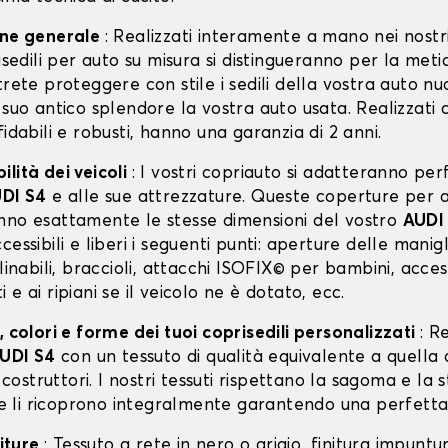
one generale
: Realizzati interamente a mano nei nostri
risedili per auto su misura si distingueranno per la meti
trete proteggere con stile i sedili della vostra auto n
 suo antico splendore la vostra auto usata. Realizzati 
fidabili e robusti, hanno una garanzia di 2 anni.
lità dei veicoli
: I vostri copriauto si adatteranno p
DI S4
e alle sue attrezzature. Queste coperture per 
nno esattamente le stesse dimensioni del vostro
AUDI
cessibili e liberi i seguenti punti: aperture delle manigl
clinabili, braccioli, attacchi ISOFIX© per bambini, acces
 e ai ripiani se il veicolo ne è dotato, ecc.
, colori e forme dei tuoi coprisedili personalizzati
: R
UDI S4
con un tessuto di qualità equivalente a quella d
i costruttori. I nostri tessuti rispettano la sagoma e la 
i e li ricoprono integralmente garantendo una perfetta
niture
: Tessuto a rete in nero o grigio, finitura impunt