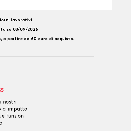
orni lavorativi
ata su 03/09/2026
, a partire da 60 euro di acquisto.
GS
i nostri
o di impatto
ue funzioni
ta