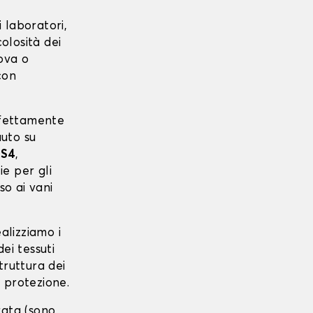
 laboratori,
colosità dei
uova o
con
erfettamente
auto su
 S4
,
ie per gli
so ai vani
ealizziamo i
ei tessuti
struttura dei
 protezione.
urata (sono