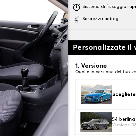
Sistema di fissaggio rap
Sicurezza airbag
Personalizzate il 
1. Versione
Qual è la versione del tuo ve
Scegliete
S4 berlin
Versione 0
2. Set di coperture
Selezionare i coprisedili nec