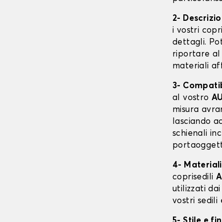
2- Descrizi
i vostri cop
dettagli. Po
riportare al
materiali af
3- Compatibi
al vostro
AU
misura avra
lasciando ac
schienali in
portaoggetti
4- Materiali
coprisedili
A
utilizzati da
vostri sedil
5- Stile e fi