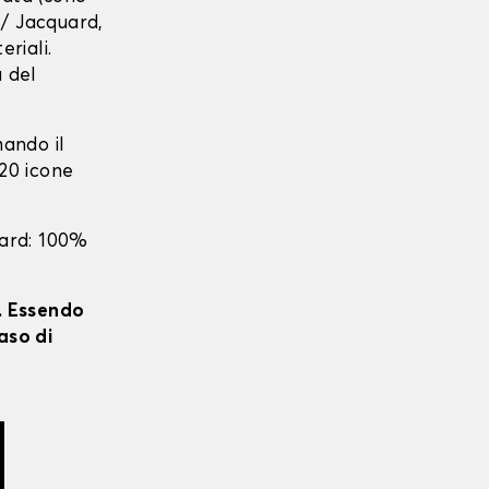
r / Jacquard,
eriali.
a del
mando il
 20 icone
uard: 100%
i. Essendo
aso di