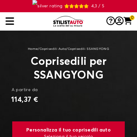
4,3 / 5
0
Home
/
Coprisedili Auto
/
Coprisedili SSANGYONG
Coprisedili per
SSANGYONG
A partire da
114,37 €
Personalizza il tuo coprisedili auto
Seleziona il tuo veicolo