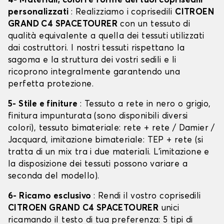
4- Materiali, colori e forme dei tuoi coprisedili
personalizzati
: Realizziamo i coprisedili
CITROEN
GRAND C4 SPACETOURER
con un tessuto di
qualità equivalente a quella dei tessuti utilizzati
dai costruttori. I nostri tessuti rispettano la
sagoma e la struttura dei vostri sedili e li
ricoprono integralmente garantendo una
perfetta protezione.
5- Stile e finiture
: Tessuto a rete in nero o grigio,
finitura impunturata (sono disponibili diversi
colori), tessuto bimateriale: rete + rete / Damier /
Jacquard, imitazione bimateriale: TEP + rete (si
tratta di un mix tra i due materiali. L'imitazione e
la disposizione dei tessuti possono variare a
seconda del modello).
6- Ricamo esclusivo
: Rendi il vostro coprisedili
CITROEN GRAND C4 SPACETOURER
unici
ricamando il testo di tua preferenza: 5 tipi di