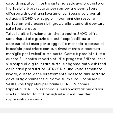
caso di impatto il nostro sistema esclusivo provvisto di
filo fusibile è brevettato per rompersi e permettere
all’airbag di gonfiarsi liberamente. Stesso vale per gli
attacchi ISOFIX dei seggiolini bambini che restano
perfettamente accessibili grazie allo studio di aperture
sulle fodere auto .
Tutte le altre funzionalità’ che la vostra SAXO offre
sono rispettate grazie ai nostri coprisedili auto :
accesso alla tasca portaoggetti e mensola, accesso al
bracciolo posteriore con suo rivestimento e apertura
maniglie per i veicoli a tre porte. Come è possibile tutto
questo ? Il nostro reparto studi e progetto Stilistauto.it
si occupa di digitalizzare tutte le sagome auto esistenti
della casa produttrice CITROEN e una volta terminato il
lavoro, questo viene direttamente passato alla sartoria
dove artigianalmente cuciamo su misura il coprisedili
SAXO, vos
tappetini per baule CITROEN
come i
tappetiniCITROEN
secondo le personalizzazioni da voi
scelte. Stilistauto.it : Consigli intelligenti per dei
coprisedili su misura .