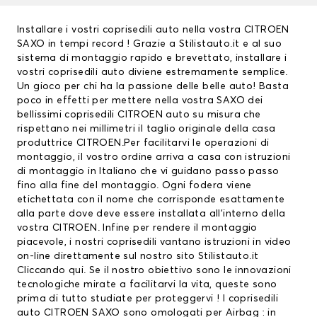
Installare i vostri coprisedili auto nella vostra CITROEN
SAXO in tempi record ! Grazie a Stilistauto.it e al suo
sistema di montaggio rapido e brevettato, installare i
vostri
coprisedili auto
diviene estremamente semplice.
Un gioco per chi ha la passione delle belle auto! Basta
poco in effetti per mettere nella vostra SAXO dei
bellissimi
coprisedili CITROEN
auto su misura che
rispettano nei millimetri il taglio originale della casa
produttrice CITROEN.Per facilitarvi le operazioni di
montaggio, il vostro ordine arriva a casa con istruzioni
di montaggio in Italiano che vi guidano passo passo
fino alla fine del montaggio. Ogni fodera viene
etichettata con il nome che corrisponde esattamente
alla parte dove deve essere installata all’interno della
vostra CITROEN. Infine per rendere il montaggio
piacevole, i nostri coprisedili vantano istruzioni in video
on-line direttamente sul nostro sito Stilistauto.it
Cliccando qui
. Se il nostro obiettivo sono le innovazioni
tecnologiche mirate a facilitarvi la vita, queste sono
prima di tutto studiate per proteggervi ! I coprisedili
auto CITROEN SAXO sono omologati per Airbag : in